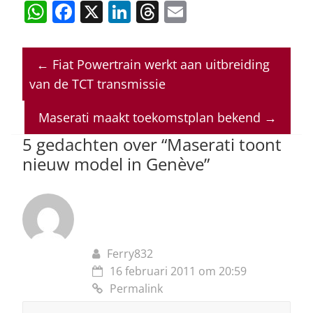
W
F
X
Li
T
E
h
a
n
h
m
at
c
k
re
ai
←
Fiat Powertrain werkt aan uitbreiding
s
e
e
a
l
van de TCT transmissie
A
b
dI
d
p
o
n
s
Maserati maakt toekomstplan bekend
→
p
o
5 gedachten over “
Maserati toont
nieuw model in Genève
”
k
Ferry832
16 februari 2011 om 20:59
Permalink