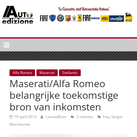
Spring
naar
inhoud
Auto
Edizione
La
Gazetta
dell'Automobile
Alfa Romeo
Maserati
Stellantis
Italiana
Maserati/Alfa Romeo
|
Italiaans
belangrijke toekomstige
autonieuws
bron van inkomsten
&
lifestyle
,
19 april 2013
Lancia4Ever
5 reacties
Fiat
Sergio
Marchionne