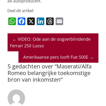
als autoproducent.
Deel dit artikel:
W
F
X
Li
T
E
h
a
n
h
m
at
c
k
re
ai
←
VIDEO: Ode aan de oogverblindende
s
e
e
a
l
Ferrari 250 Lusso
A
b
dI
d
p
o
n
s
Amerikaanse pers looft Fiat 500E
→
p
o
5 gedachten over “
Maserati/Alfa
Romeo belangrijke toekomstige
k
bron van inkomsten
”