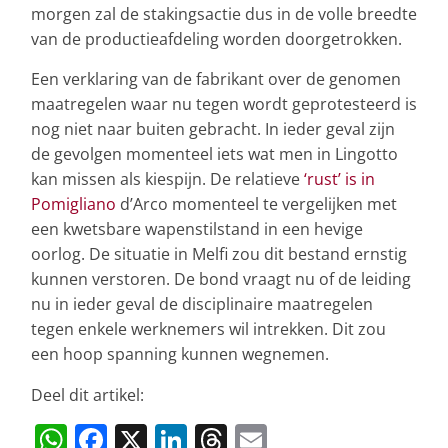
morgen zal de stakingsactie dus in de volle breedte
van de productieafdeling worden doorgetrokken.
Een verklaring van de fabrikant over de genomen
maatregelen waar nu tegen wordt geprotesteerd is
nog niet naar buiten gebracht. In ieder geval zijn
de gevolgen momenteel iets wat men in Lingotto
kan missen als kiespijn. De relatieve
‘rust’ is in
Pomigliano
d’Arco momenteel te vergelijken met
een kwetsbare wapenstilstand in een hevige
oorlog. De situatie in Melfi zou dit bestand ernstig
kunnen verstoren. De bond vraagt nu of de leiding
nu in ieder geval de disciplinaire maatregelen
tegen enkele werknemers wil intrekken. Dit zou
een hoop spanning kunnen wegnemen.
Deel dit artikel:
W
F
X
Li
T
E