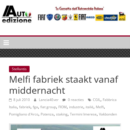
Spring
naar
inhoud
Auto
Edizione
La
Gazetta
dell'Automobile
Stellantis
Italiana
Melfi fabriek staakt vanaf
|
Italiaans
middernacht
autonieuws
,
&
8 juli 2010
Lancia4Ever
0 reacties
CGIL
Fabbrica
,
,
,
,
,
,
,
,
lifestyle
Italia
fabriek
fga
fiat group
FIOM
industrie
italië
Melfi
,
,
,
,
Pomigliano d'Arco
Potenza
staking
Termini Imerese
Vakbonden