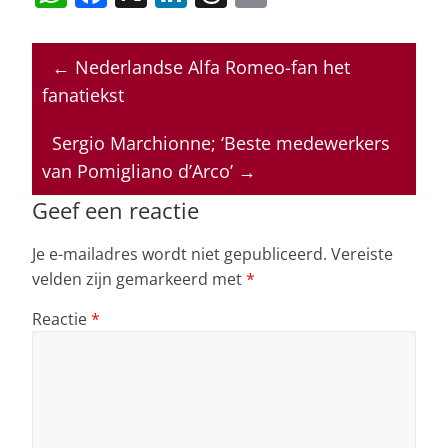
h
a
n
h
m
at
c
k
re
ai
←
Nederlandse Alfa Romeo-fan het
s
e
e
a
l
fanatiekst
A
b
dI
d
p
o
n
s
Sergio Marchionne; ‘Beste medewerkers
van Pomigliano d’Arco’
→
p
o
k
Geef een reactie
Je e-mailadres wordt niet gepubliceerd.
Vereiste
velden zijn gemarkeerd met
*
Reactie
*