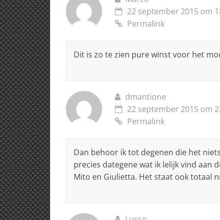
22 september 2015 om 1
Permalink
Dit is zo te zien pure winst voor het mo
dmantione
22 september 2015 om 2
Permalink
Dan behoor ik tot degenen die het niets
precies dategene wat ik lelijk vind aan 
Mito en Giulietta. Het staat ook totaal ni
Lusso