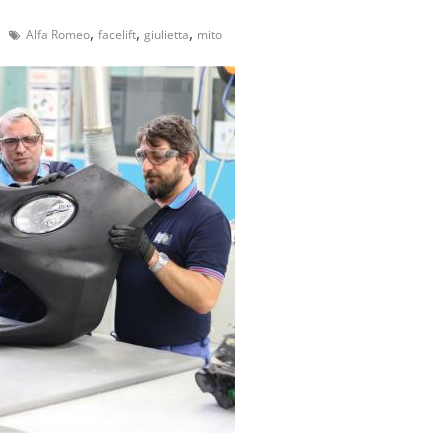
,
,
,
Alfa Romeo
facelift
giulietta
mito