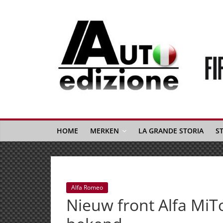
Spring
naar
inhoud
Auto
Edizione
La
Gazetta
HOME
MERKEN
LA GRANDE STORIA
S
dell'Automobile
Italiana
|
Italiaans
Alfa Romeo
autonieuws
Nieuw front Alfa MiTo
&
lifestyle