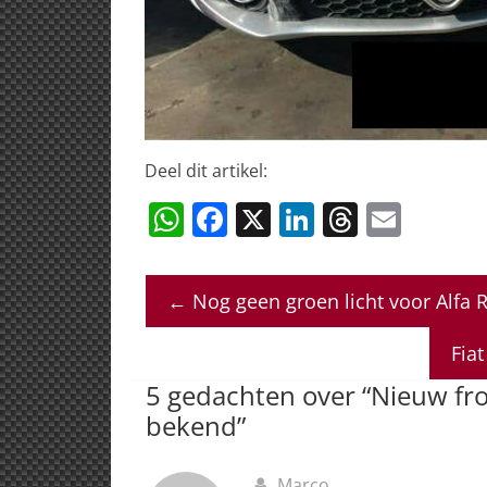
Deel dit artikel:
W
F
X
Li
T
E
h
a
n
h
m
at
c
k
re
ai
←
Nog geen groen licht voor Alfa
s
e
e
a
l
A
b
dI
d
Fiat
p
o
n
s
5 gedachten over “
Nieuw fro
p
o
bekend
”
k
Marco