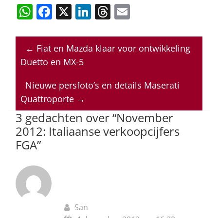
W
F
X
Li
T
E
h
a
n
h
m
at
c
k
re
ai
←
Fiat en Mazda klaar voor ontwikkeling
s
e
e
a
l
Duetto en MX-5
A
b
dI
d
p
o
n
s
Nieuwe persfoto’s en details Maserati
Quattroporte
→
p
o
3 gedachten over “
November
k
2012: Italiaanse verkoopcijfers
FGA
”
San