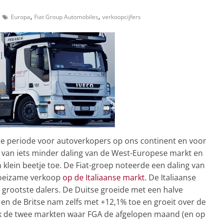
,
,
Europa
Fiat Group Automobiles
verkoopcijfers
ere periode voor autoverkopers op ons continent en voor
ke van iets minder daling van de West-Europese markt en
 klein beetje toe. De Fiat-groep noteerde een daling van
 moeizame verkoop
op de Italiaanse markt
. De Italiaanse
e grootste dalers. De Duitse groeide met een halve
) en de Britse nam zelfs met +12,1% toe en groeit over de
ok de twee markten waar FGA de afgelopen maand (en op