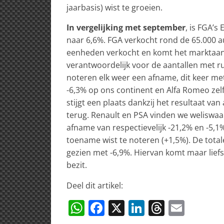
jaarbasis) wist te groeien.
In vergelijking met september
, is FGA’
naar 6,6%. FGA verkocht rond de 65.000 a
eenheden verkocht en komt het marktaand
verantwoordelijk voor de aantallen met r
noteren elk weer een afname, dit keer met
-6,3% op ons continent en Alfa Romeo zel
stijgt een plaats dankzij het resultaat 
terug. Renault en PSA vinden we weliswa
afname van respectievelijk -21,2% en -5,1
toename wist te noteren (+1,5%). De tota
gezien met -6,9%. Hiervan komt maar liefs
bezit.
Deel dit artikel:
W
F
X
Li
T
E
h
a
n
h
m