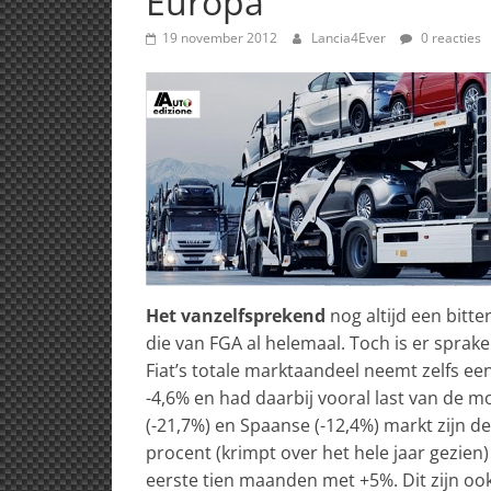
Europa
19 november 2012
Lancia4Ever
0 reacties
Het vanzelfsprekend
nog altijd een bitt
die van FGA al helemaal. Toch is er spra
Fiat’s totale marktaandeel neemt zelfs een
-4,6% en had daarbij vooral last van de
(-21,7%) en Spaanse (-12,4%) markt zijn d
procent (krimpt over het hele jaar gezien
eerste tien maanden met +5%. Dit zijn o