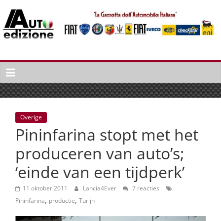
Spring
naar
inhoud
Auto
Edizione
La
Gazetta
dell'Automobile
Overige
Italiana
Pininfarina stopt met het
|
Italiaans
produceren van auto’s;
autonieuws
‘einde van een tijdperk’
&
lifestyle
11 oktober 2011
Lancia4Ever
7 reacties
,
,
Pininfarina
productie
Turijn