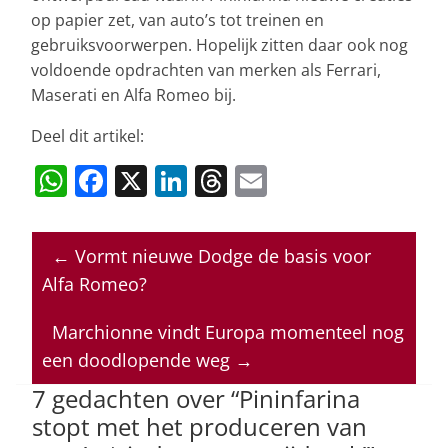
op papier zet, van auto’s tot treinen en
gebruiksvoorwerpen. Hopelijk zitten daar ook nog
voldoende opdrachten van merken als Ferrari,
Maserati en Alfa Romeo bij.
Deel dit artikel:
W
F
X
Li
T
E
h
a
n
h
m
at
c
k
re
ai
←
Vormt nieuwe Dodge de basis voor
s
e
e
a
l
Alfa Romeo?
A
b
dI
d
p
o
n
s
Marchionne vindt Europa momenteel nog
een doodlopende weg
→
p
o
7 gedachten over “
Pininfarina
k
stopt met het produceren van