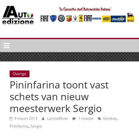
Spring
naar
inhoud
Auto
Edizione
La
Gazetta
dell'Automobile
Overige
Italiana
Pininfarina toont vast
|
Italiaans
schets van nieuw
autonieuws
meesterwerk Sergio
&
lifestyle
,
4 maart 2013
Lancia4Ever
1 reactie
Genève
,
Pininfarina
Sergio