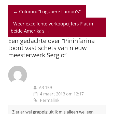
h
a
n
h
m
at
c
k
re
ai
←
Column: “Lugubere Lambo’s”
s
e
e
a
l
A
b
dI
d
Weer excellente verkoopcijfers Fiat in
p
o
n
s
beide Amerika’s
→
p
o
Een gedachte over “
Pininfarina
toont vast schets van nieuw
k
meesterwerk Sergio
”
AR 159
4 maart 2013 om 12:17
Permalink
Ziet er wel grappig uit ik mis alleen wel een