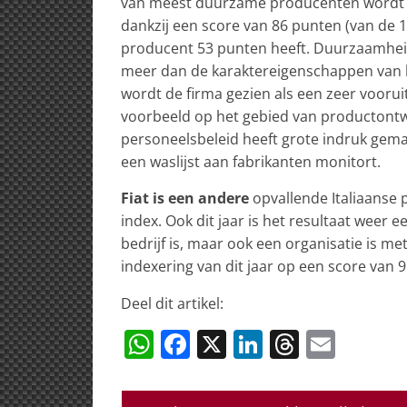
van meest duurzame producenten wordt d
dankzij een score van 86 punten (van de 
producent 53 punten heeft. Duurzaamheid 
meer dan de karaktereigenschappen van he
wordt de firma gezien als een zeer voorui
voorbeeld op het gebied van productontw
personeelsbeleid heeft grote indruk gemaa
een waslijst aan fabrikanten monitort.
Fiat is een andere
opvallende Italiaanse 
index. Ook dit jaar is het resultaat weer ee
bedrijf is, maar ook een organisatie is me
indexering van dit jaar op een score van 9
Deel dit artikel:
W
F
X
Li
T
E
h
a
n
h
m
at
c
k
re
ai