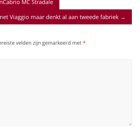
anCabrio MC Stradale
 met Viaggio maar denkt al aan tweede fabriek
→
ereiste velden zijn gemarkeerd met
*