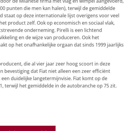
oor de Milanese firma met vlag en wimpel aangevoerd,
100 punten die men kan halen), terwijl de gemiddelde
staat op deze internationale lijst overigens voor veel
t product zelf. Ook op economisch en sociaal vlak,
tstrevende onderneming. Pirelli is een lichtend
ikkeling en de wijze van produceren. Ook het
kt op het onafhankelijke orgaan dat sinds 1999 jaarlijks
producent, die al vier jaar zeer hoog scoort in deze
n bevestiging dat Fiat niet alleen een zeer efficiënt
t een duidelijke langetermijnvisie. Fiat komt op de
1, terwijl het gemiddelde in de autobranche op 75 zit.