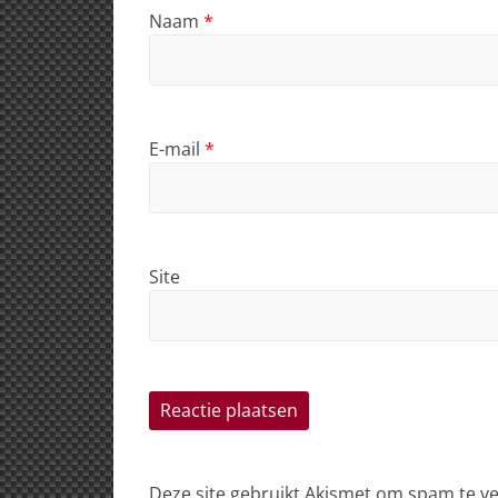
Naam
*
E-mail
*
Site
Deze site gebruikt Akismet om spam te 