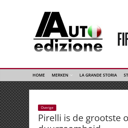
Spring
naar
inhoud
Auto
Edizione
La
Gazetta
HOME
MERKEN
LA GRANDE STORIA
S
dell'Automobile
Italiana
|
Italiaans
Overige
autonieuws
Pirelli is de grootste
&
lifestyle