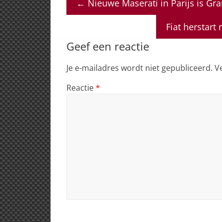
←
Nieuwe Maserati in Parijs is Gr
s
e
e
a
l
A
b
dI
d
Fiat herstart
p
o
n
s
Geef een reactie
p
o
Je e-mailadres wordt niet gepubliceerd.
V
k
Reactie
*