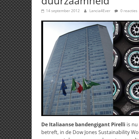
duurzaamheid
14 september 2012
Lancia4Ever
0 reacties
De Italiaanse bandengigant Pirelli
is nu 
betreft, in de Dow Jones Sustainability Wo