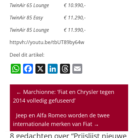
TwinAir 65 Lounge € 10.990,-
TwinAir 85 Easy € 11.290,-
TwinAir 85 Lounge € 11.990,-
httpvh://youtu.be/tbUT89by64w
Deel dit artikel:
W
F
X
Li
T
E
h
a
n
h
m
at
c
k
re
ai
←
Marchionne: ‘Fiat en Chrysler tegen
s
e
e
a
l
2014 volledig gefuseerd’
A
b
dI
d
p
o
n
s
Jeep en Alfa Romeo worden de twee
internationale merken van Fiat
→
p
o
8 gedachten over “
Prijslijst nieuwe
k