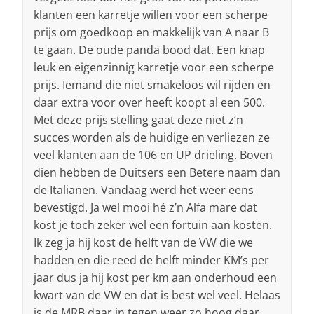
klanten een karretje willen voor een scherpe
prijs om goedkoop en makkelijk van A naar B
te gaan. De oude panda bood dat. Een knap
leuk en eigenzinnig karretje voor een scherpe
prijs. Iemand die niet smakeloos wil rijden en
daar extra voor over heeft koopt al een 500.
Met deze prijs stelling gaat deze niet z’n
succes worden als de huidige en verliezen ze
veel klanten aan de 106 en UP drieling. Boven
dien hebben de Duitsers een Betere naam dan
de Italianen. Vandaag werd het weer eens
bevestigd. Ja wel mooi hé z’n Alfa mare dat
kost je toch zeker wel een fortuin aan kosten.
Ik zeg ja hij kost de helft van de VW die we
hadden en die reed de helft minder KM’s per
jaar dus ja hij kost per km aan onderhoud een
kwart van de VW en dat is best wel veel. Helaas
is de MRB daar in tegen weer zo hoog daar