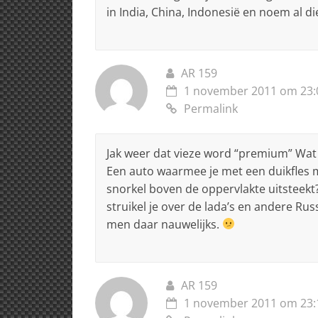
in India, China, Indonesië en noem al 
AR 159
1 november 2011 om 23:
Permalink
Jak weer dat vieze word “premium” Wat 
Een auto waarmee je met een duikfles 
snorkel boven de oppervlakte uitsteek
struikel je over de lada’s en andere Rus
men daar nauwelijks.
AR 159
1 november 2011 om 23: