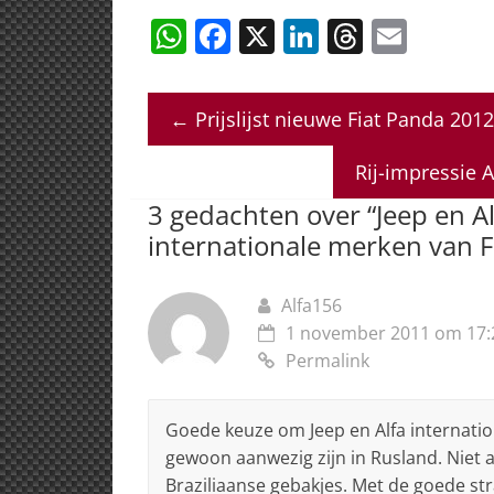
W
F
X
Li
T
E
h
a
n
h
m
at
c
k
re
ai
←
Prijslijst nieuwe Fiat Panda 2012
s
e
e
a
l
A
b
dI
d
Rij-impressie A
p
o
n
s
3 gedachten over “
Jeep en 
p
o
internationale merken van F
k
Alfa156
1 november 2011 om 17:
Permalink
Goede keuze om Jeep en Alfa internatio
gewoon aanwezig zijn in Rusland. Niet 
Braziliaanse gebakjes. Met de goede str