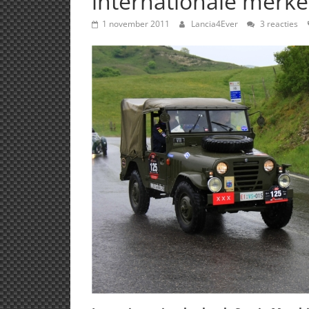
internationale merke
1 november 2011
Lancia4Ever
3 reacties