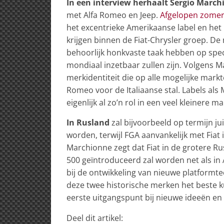
In een interview herhaalt Sergio Marc
met Alfa Romeo en Jeep.
Afgelopen zome
het excentrieke Amerikaanse label en het 
krijgen binnen de Fiat-Chrysler groep. De
behoorlijk honkvaste taak hebben op spec
mondiaal inzetbaar zullen zijn. Volgens Ma
merkidentiteit die op alle mogelijke markte
Romeo voor de Italiaanse stal. Labels als 
eigenlijk al zo’n rol in een veel kleinere ma
In Rusland
zal bijvoorbeeld op termijn j
worden, terwijl FGA aanvankelijk met Fiat 
Marchionne zegt dat Fiat in de grotere Ru
500 geïntroduceerd zal worden net als in
bij de ontwikkeling van nieuwe platformt
deze twee historische merken het beste 
eerste uitgangspunt bij nieuwe ideeën en
Deel dit artikel: