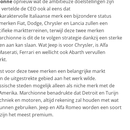
hionne
opnieuw wat de ambitieuze doelstellingen zijn
r
vertelde de CEO ook al eens dat
karaktervolle Italiaanse merk een bijzondere status
 merken Fiat, Dodge, Chrysler en Lancia zullen een
ifieke marktterreinen, terwijl deze twee merken
rchionne is dit de te volgen strategie dankzij een sterke
n aan kan slaan. Wat Jeep is voor Chrysler, is Alfa
Maserati, Ferrari en wellicht ook Abarth vervullen
rkt.
uist voor deze twee merken een belangrijke markt
in de uitgestrekte gebied aan het werk wilde.
ssische steden mogelijk alleen als niche merk met de
 Amerika. Marchionne benadrukte dat Detroit en Turijn
echniek en motoren, altijd rekening zal houden met wat
kunnen gebruiken. Jeep en Alfa Romeo worden een soort
 zijn het meest premium.