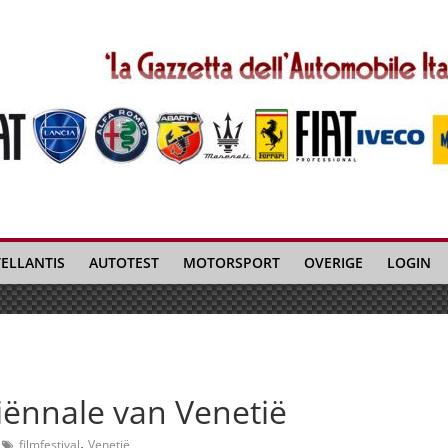
TELLANTIS
AUTOTEST
MOTORSPORT
OVERIGE
LOGIN
iënnale van Venetië
,
filmfestival
Venetië