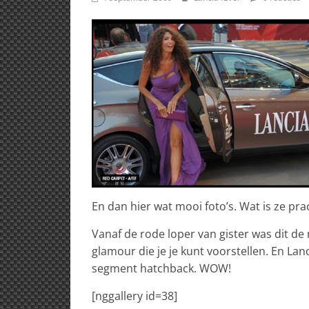
En dan hier wat mooi foto’s. Wat is ze prac
Vanaf de rode loper van gister was dit de 
glamour die je je kunt voorstellen. En Lan
segment hatchback. WOW!
[nggallery id=38]