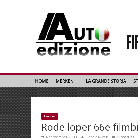
Spring
naar
inhoud
Auto
Edizione
La
Gazetta
HOME
MERKEN
LA GRANDE STORIA
S
dell'Automobile
Italiana
|
Italiaans
Lancia
autonieuws
Rode loper 66e filmb
&
lifestyle
4 september 2009
Lancia4Ever
0 reacties