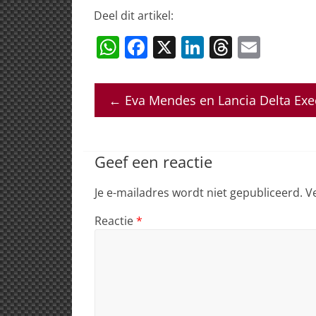
Deel dit artikel:
W
F
X
Li
T
E
h
a
n
h
m
at
c
k
re
ai
←
Eva Mendes en Lancia Delta Exe
s
e
e
a
l
A
b
dI
d
p
o
n
s
Geef een reactie
p
o
Je e-mailadres wordt niet gepubliceerd.
V
k
Reactie
*