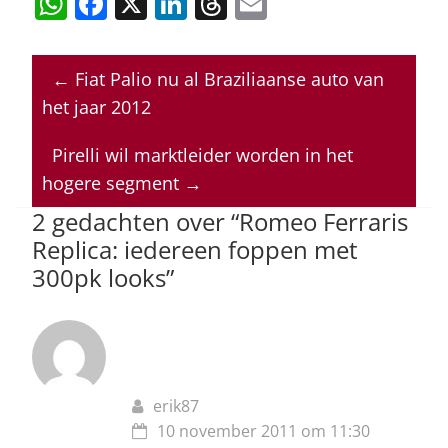
W
F
X
Li
T
E
h
a
n
h
m
at
c
k
re
ai
←
Fiat Palio nu al Braziliaanse auto van
s
e
e
a
l
het jaar 2012
A
b
dI
d
p
o
n
s
Pirelli wil marktleider worden in het
hogere segment
→
p
o
2 gedachten over “
Romeo Ferraris
k
Replica: iedereen foppen met
300pk looks
”
erik87
10 november 2011 om 11:30