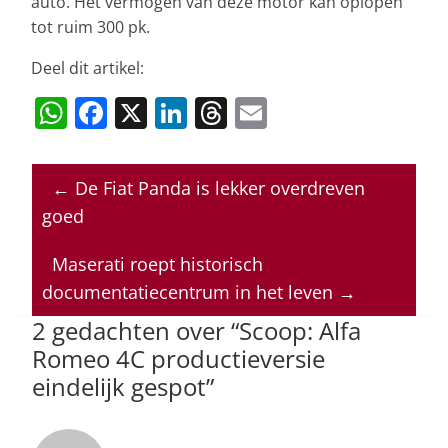
auto. Het vermogen van deze motor kan oplopen
tot ruim 300 pk.
Deel dit artikel:
W
F
X
Li
T
E
h
a
n
h
m
at
c
k
re
ai
←
De Fiat Panda is lekker overdreven
s
e
e
a
l
goed
A
b
dI
d
p
o
n
s
Maserati roept historisch
documentatiecentrum in het leven
→
p
o
2 gedachten over “
Scoop: Alfa
k
Romeo 4C productieversie
eindelijk gespot
”