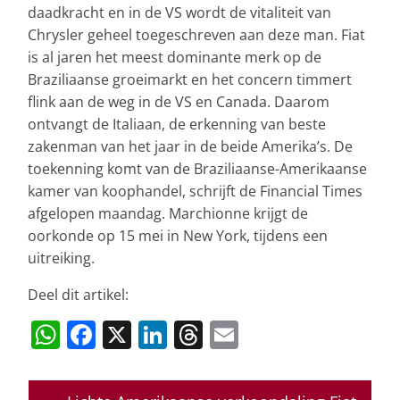
daadkracht en in de VS wordt de vitaliteit van
Chrysler geheel toegeschreven aan deze man. Fiat
is al jaren het meest dominante merk op de
Braziliaanse groeimarkt en het concern timmert
flink aan de weg in de VS en Canada. Daarom
ontvangt de Italiaan, de erkenning van beste
zakenman van het jaar in de beide Amerika’s. De
toekenning komt van de Braziliaanse-Amerikaanse
kamer van koophandel, schrijft de Financial Times
afgelopen maandag. Marchionne krijgt de
oorkonde op 15 mei in New York, tijdens een
uitreiking.
Deel dit artikel:
W
F
X
Li
T
E
h
a
n
h
m
at
c
k
re
ai