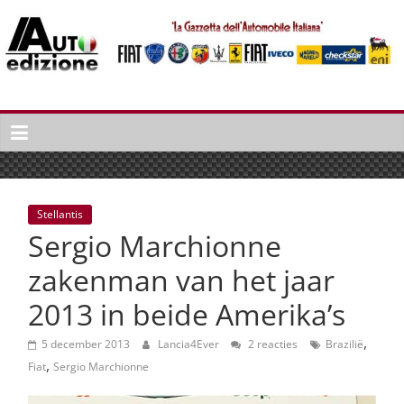
Spring
naar
inhoud
Auto
Edizione
La
Gazetta
dell'Automobile
Stellantis
Italiana
Sergio Marchionne
|
Italiaans
zakenman van het jaar
autonieuws
2013 in beide Amerika’s
&
lifestyle
,
5 december 2013
Lancia4Ever
2 reacties
Brazilië
,
Fiat
Sergio Marchionne