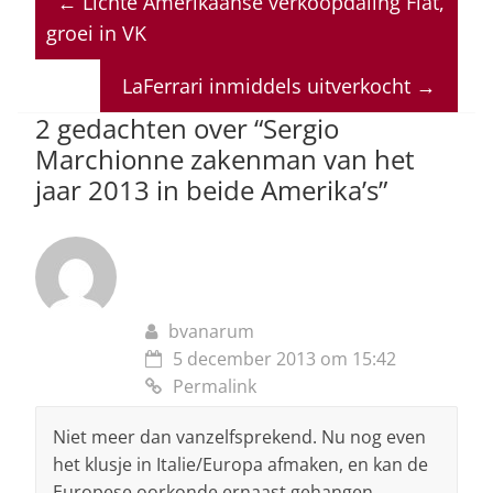
←
Lichte Amerikaanse verkoopdaling Fiat,
s
e
e
a
l
groei in VK
A
b
dI
d
p
o
n
s
LaFerrari inmiddels uitverkocht
→
p
o
2 gedachten over “
Sergio
Marchionne zakenman van het
k
jaar 2013 in beide Amerika’s
”
bvanarum
5 december 2013 om 15:42
Permalink
Niet meer dan vanzelfsprekend. Nu nog even
het klusje in Italie/Europa afmaken, en kan de
Europese oorkonde ernaast gehangen