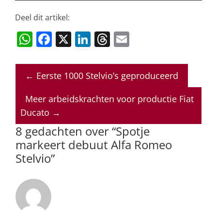
Deel dit artikel:
W
F
X
Li
T
E
h
a
n
h
m
at
c
k
re
ai
←
Eerste 1000 Stelvio’s geproduceerd
s
e
e
a
l
A
b
dI
d
Meer arbeidskrachten voor productie Fiat
p
o
n
s
Ducato
→
p
o
8 gedachten over “
Spotje
markeert debuut Alfa Romeo
k
Stelvio
”