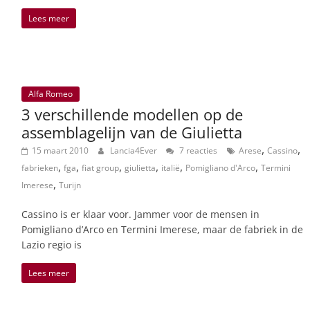
Lees meer
Alfa Romeo
3 verschillende modellen op de
assemblagelijn van de Giulietta
,
,
15 maart 2010
Lancia4Ever
7 reacties
Arese
Cassino
,
,
,
,
,
,
fabrieken
fga
fiat group
giulietta
italië
Pomigliano d'Arco
Termini
,
Imerese
Turijn
Cassino is er klaar voor. Jammer voor de mensen in
Pomigliano d’Arco en Termini Imerese, maar de fabriek in de
Lazio regio is
Lees meer