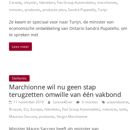
,
,
,
,
,
Canada
chrysler
fabrieken
Fiat Group Automobiles
marchionne
,
,
,
,
minister
productie
productie plan
Sandra Pupatello
Turijn
Ze kwam er speciaal voor naar Turijn, de minister van
economische ontwikkeling van Ontario Sandra Pupatello, om
te spreken met
Lees meer
Stellantis
Marchionne wil nu geen stap
terugzetten omwille van één vakbond
,
11 november 2010
Lancia4Ever
0 reacties
autoindustrie
,
,
,
,
,
,
,
Brussel
EU
Europa
fabrieken
Fiat Group Automobiles
industrie
italië
,
,
Maurizio Sacconi
productie
Sergio Marchionne
Minister Mauro Sacconi heeft als minister van