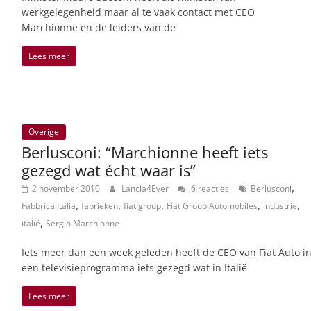
werkgelegenheid maar al te vaak contact met CEO
Marchionne en de leiders van de
Lees meer
Overige
Berlusconi: “Marchionne heeft iets
gezegd wat écht waar is”
,
2 november 2010
Lancia4Ever
6 reacties
Berlusconi
,
,
,
,
,
Fabbrica Italia
fabrieken
fiat group
Fiat Group Automobiles
industrie
,
italië
Sergio Marchionne
Iets meer dan een week geleden heeft de CEO van Fiat Auto i
een televisieprogramma iets gezegd wat in Italië
Lees meer