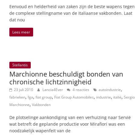
Eenvoud en helderheid van zaken zijn de beste wapens tegen
de complexe stellingname van de Italiaanse vakbonden. Laat
dat nou
Lees meer
Stellantis
Marchionne beschuldigt bonden van
chronische lichtzinnigheid
,
23 juli 2010
Lancia4Ever
4 reacties
autoindustrie
,
,
,
,
,
,
fabrieken
fga
fiat group
Fiat Group Automobiles
industrie
italië
Sergio
,
Marchionne
Vakbonden
De plotselinge aankondiging van een verhuizing naar Servië
wat betreft de geplande productie voor Mirafiori was een
noodzakelijk wapenfeit van de