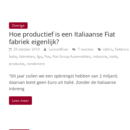
Overige
Hoe productief is een Italiaanse Fiat
fabriek eigenlijk?
,
29 oktober 2010
Lancia4Ever
7 reacties
cijfers
Fabbrica
,
,
,
,
,
,
,
Italia
fabrieken
fga
Fiat
Fiat Group Automobiles
industrie
italië
,
productie
rendement
“Dit jaar zullen we een opbrengst hebben van 2 miljard,
daarvan komt geen Euro uit Italië. Zonder de Italiaanse
inbreng
Lees meer