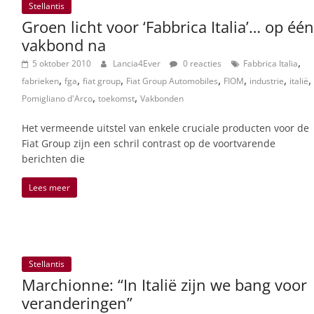
Stellantis
Groen licht voor ‘Fabbrica Italia’… op één
vakbond na
,
5 oktober 2010
Lancia4Ever
0 reacties
Fabbrica Italia
,
,
,
,
,
,
,
fabrieken
fga
fiat group
Fiat Group Automobiles
FIOM
industrie
italië
,
,
Pomigliano d'Arco
toekomst
Vakbonden
Het vermeende uitstel van enkele cruciale producten voor de
Fiat Group zijn een schril contrast op de voortvarende
berichten die
Lees meer
Stellantis
Marchionne: “In Italië zijn we bang voor
veranderingen”