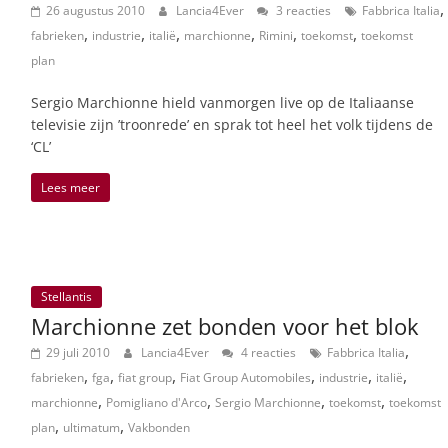
,
26 augustus 2010
Lancia4Ever
3 reacties
Fabbrica Italia
,
,
,
,
,
,
fabrieken
industrie
italië
marchionne
Rimini
toekomst
toekomst
plan
Sergio Marchionne hield vanmorgen live op de Italiaanse
televisie zijn ’troonrede’ en sprak tot heel het volk tijdens de
‘CL’
Lees meer
Stellantis
Marchionne zet bonden voor het blok
,
29 juli 2010
Lancia4Ever
4 reacties
Fabbrica Italia
,
,
,
,
,
,
fabrieken
fga
fiat group
Fiat Group Automobiles
industrie
italië
,
,
,
,
marchionne
Pomigliano d'Arco
Sergio Marchionne
toekomst
toekomst
,
,
plan
ultimatum
Vakbonden