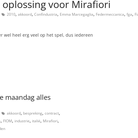
oplossing voor Mirafiori
,
,
,
,
,
,
2010
akkoord
Confindustria
Emma Marcegaglia
Federmeccanica
fga
F
eer wel heel erg veel op het spel, dus iedereen
e maandag alles
,
,
,
akkoord
bespreking
contract
,
,
,
,
,
s
FIOM
industrie
italië
Mirafiori
den