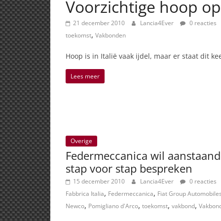
Voorzichtige hoop op 
21 december 2010
Lancia4Ever
0 reacties
,
toekomst
Vakbonden
Hoop is in Italië vaak ijdel, maar er staat dit k
Lees meer
Overige
Federmeccanica wil aanstaand
stap voor stap bespreken
15 december 2010
Lancia4Ever
0 reacties
,
,
Fabbrica Italia
Federmeccanica
Fiat Group Automobile
,
,
,
,
Newco
Pomigliano d'Arco
toekomst
vakbond
Vakbon