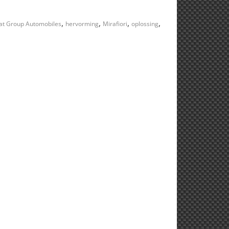
,
,
,
,
iat Group Automobiles
hervorming
Mirafiori
oplossing