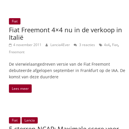
Fiat
Fiat Freemont 4×4 nu in de verkoop in
Italië
,
,
4 november 2011
Lancia4Ever
3 reacties
4x4
Fiat
Freemont
De vierwielaangedreven versie van de Fiat Freemont
debuteerde afgelopen september in Frankfurt op de IAA. De
komst van deze duurdere
Lees meer
Fiat
Lancia
5 sterren NCAP: Maximale score voor