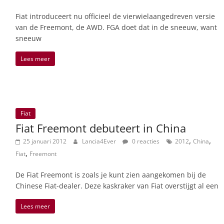
Fiat introduceert nu officieel de vierwielaangedreven versie
van de Freemont, de AWD. FGA doet dat in de sneeuw, want
sneeuw
Lees meer
Fiat
Fiat Freemont debuteert in China
,
,
25 januari 2012
Lancia4Ever
0 reacties
2012
China
,
Fiat
Freemont
De Fiat Freemont is zoals je kunt zien aangekomen bij de
Chinese Fiat-dealer. Deze kaskraker van Fiat overstijgt al een
Lees meer