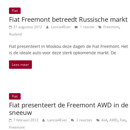
Fiat
Fiat Freemont betreedt Russische markt
,
31 augustus 2012
Lancia4Ever
1 reactie
Freemont
Rusland
Fiat presenteert in Moskou deze dagen de Fiat Freemont. Het
is de ideale auto voor deze sterk opkomende markt. De
Lees meer
Fiat
Fiat presenteert de Freemont AWD in de
sneeuw
,
,
,
7 februari 2012
Lancia4Ever
2 reacties
4x4
AWD
Fiat
Freemont