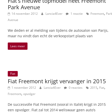
Fiat’s nieuwe topmodel heet Freemont
Park Avenue
,
14 november 2012
Lancia4Ever
1 reactie
Freemont
Par
Avenue
We deden er al melding van tijdens de autosalon van Parijs,
maar nu vindt dan echt de verkoopstart plaats van
Lees meer
Fiat
Fiat Freemont krijgt vervanger in 2015
,
,
1 november 2012
Lancia4Ever
0 reacties
2015
Fiat
,
Freemont
opvolger
De succesvolle Fiat Freemont (vooral in Italië) krijgt in 2015
een opvolger. Fiat zal tot 2014 weliswaar geen auto’s