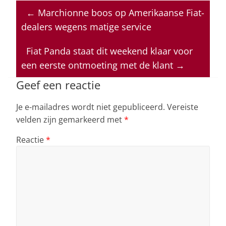
at
c
k
re
ai
←
Marchionne boos op Amerikaanse Fiat-
s
e
e
a
l
dealers wegens matige service
A
b
dI
d
p
o
n
s
Fiat Panda staat dit weekend klaar voor
een eerste ontmoeting met de klant
→
p
o
k
Geef een reactie
Je e-mailadres wordt niet gepubliceerd.
Vereiste
velden zijn gemarkeerd met
*
Reactie
*