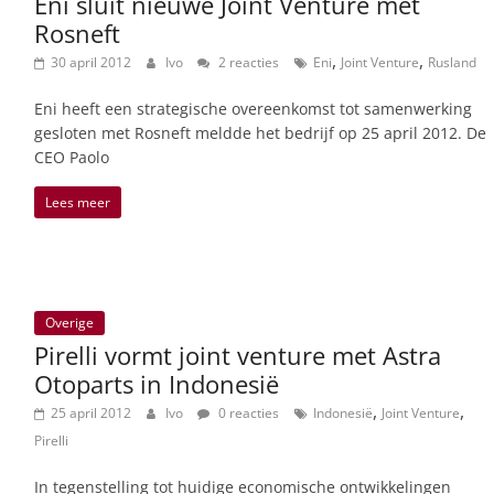
Eni sluit nieuwe Joint Venture met
Rosneft
,
,
30 april 2012
Ivo
2 reacties
Eni
Joint Venture
Rusland
Eni heeft een strategische overeenkomst tot samenwerking
gesloten met Rosneft meldde het bedrijf op 25 april 2012. De
CEO Paolo
Lees meer
Overige
Pirelli vormt joint venture met Astra
Otoparts in Indonesië
,
,
25 april 2012
Ivo
0 reacties
Indonesië
Joint Venture
Pirelli
In tegenstelling tot huidige economische ontwikkelingen