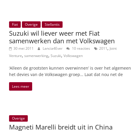
Fiat
Overige
Stellantis
Suzuki wil liever weer met Fiat
samenwerken dan met Volkswagen
,
30 mei 2011
Lancia4Ever
10 reacties
2011
Joint
,
,
,
Venture
samenwerking
Suzuki
Volkswagen
‘Alleen de grootsten kunnen overwinnen’ is over het algemeen
het devies van de Volkswagen groep… Laat dat nou net de
Lees meer
Overige
Magneti Marelli breidt uit in China