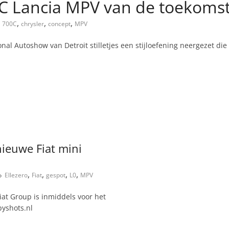
0C Lancia MPV van de toekoms
,
,
,
700C
chrysler
concept
MPV
onal Autoshow van Detroit stilletjes een stijloefening neergezet 
 nieuwe Fiat mini
,
,
,
,
Ellezero
Fiat
gespot
L0
MPV
iat Group is inmiddels voor het
pyshots.nl