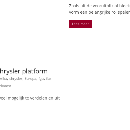
Zoals uit de vooruitblik al blee
vorm een belangrijke rol spele
Lees meer
hrysler platform
,
,
,
,
rika
chrysler
Europa
fga
fiat
ekomst
eel mogelijk te verdelen en uit