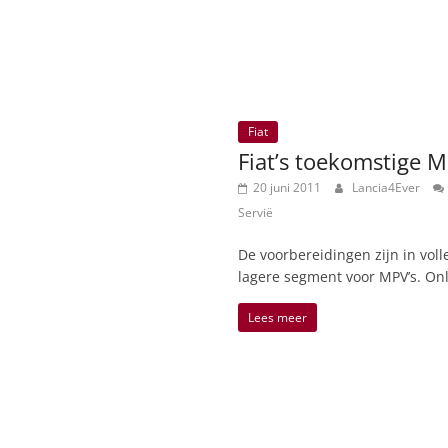
Fiat
Fiat’s toekomstige M
20 juni 2011
Lancia4Ever
Servië
De voorbereidingen zijn in volle
lagere segment voor MPV’s. On
Lees meer