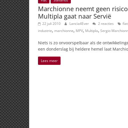
Fiat
Stellantis
Marchionne neemt geen risico
Multipla gaat naar Servië
22 juli 2010
Lancia4Ever
2 reacties
fia
,
,
,
,
industrie
marchionne
MPV
Multipla
Sergio Marchion
Niets is zo onvoorspelbaar als de ontwikkeling
een donderslag bij heldere hemel laat Marchi
Lees meer