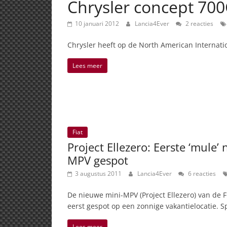
Chrysler concept 70
10 januari 2012
Lancia4Ever
2 reacties
Chrysler heeft op de North American Internati
Lees meer
Fiat
Project Ellezero: Eerste ‘mule’
MPV gespot
3 augustus 2011
Lancia4Ever
6 reacties
De nieuwe mini-MPV (Project Ellezero) van de F
eerst gespot op een zonnige vakantielocatie. S
Lees meer