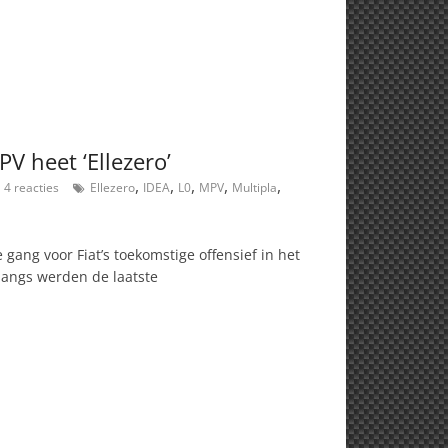
PV heet ‘Ellezero’
,
,
,
,
,
4 reacties
Ellezero
IDEA
L0
MPV
Multipla
 gang voor Fiat’s toekomstige offensief in het
langs werden de laatste