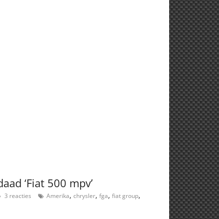
daad ‘Fiat 500 mpv’
,
,
,
,
3 reacties
Amerika
chrysler
fga
fiat group