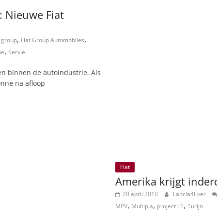
: Nieuwe Fiat
,
,
t group
Fiat Group Automobiles
,
ne
Servië
en binnen de autoindustrie. Als
onne na afloop
Fiat
Amerika krijgt inder
20 april 2010
Lancia4Ever
,
,
,
MPV
Multipla
project L1
Turijn