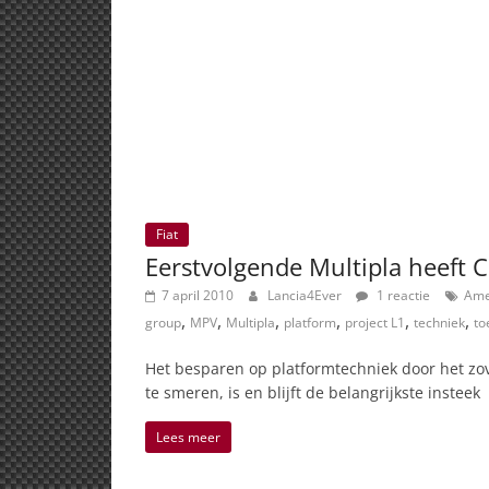
Fiat
Eerstvolgende Multipla heeft C
7 april 2010
Lancia4Ever
1 reactie
Ame
,
,
,
,
,
,
group
MPV
Multipla
platform
project L1
techniek
to
Het besparen op platformtechniek door het zov
te smeren, is en blijft de belangrijkste insteek
Lees meer