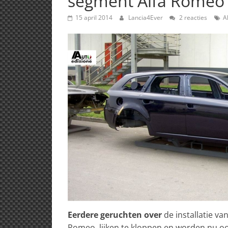
segment Alfa Romeo
15 april 2014
Lancia4Ever
2 reacties
A
Eerdere geruchten over
de installatie va
Romeo, lijken te kloppen en worden nu o