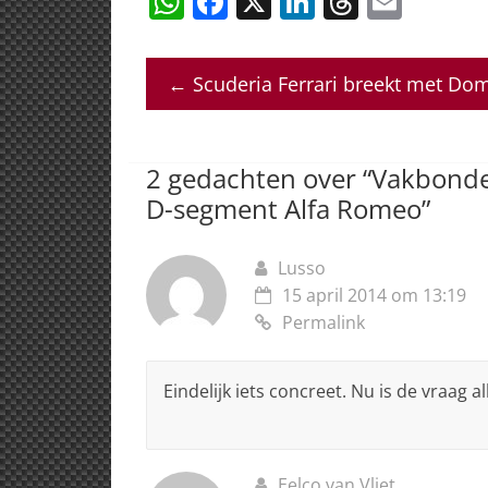
W
F
X
Li
T
E
h
a
n
h
m
at
c
k
re
ai
←
Scuderia Ferrari breekt met Dom
s
e
e
a
l
A
b
dI
d
p
o
n
s
2 gedachten over “
Vakbonde
p
o
D-segment Alfa Romeo
”
k
Lusso
15 april 2014 om 13:19
Permalink
Eindelijk iets concreet. Nu is de vraag 
Eelco van Vliet