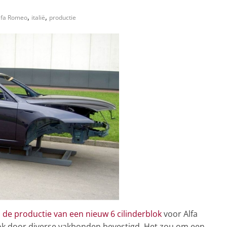
,
,
lfa Romeo
italië
productie
n
de productie van een nieuw 6 cilinderblok
voor Alfa
ok door diverse vakbonden bevestigd. Het zou om een