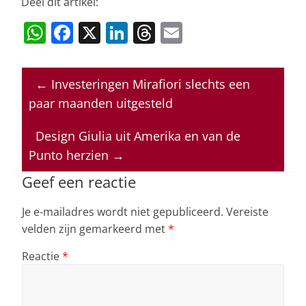
Deel dit artikel:
W
F
X
Li
T
E
h
a
n
h
m
at
c
k
re
ai
←
Investeringen Mirafiori slechts een
s
e
e
a
l
paar maanden uitgesteld
A
b
dI
d
p
o
n
s
Design Giulia uit Amerika en van de
Punto herzien
→
p
o
k
Geef een reactie
Je e-mailadres wordt niet gepubliceerd.
Vereiste
velden zijn gemarkeerd met
*
Reactie
*