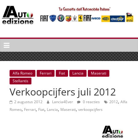
Spring
naar
inhoud
Auto
Edizione
La
Gazetta
dell'Automobile
Alfa Romeo
Ferrari
Fiat
Lancia
Maserati
Italiana
Stellantis
|
Verkoopcijfers juli 2012
Italiaans
autonieuws
,
2 augustus 2012
Lancia4Ever
0 reacties
2012
Alfa
&
,
,
,
,
,
Romeo
Ferrari
Fiat
Lancia
Maserati
verkoopcijfers
lifestyle