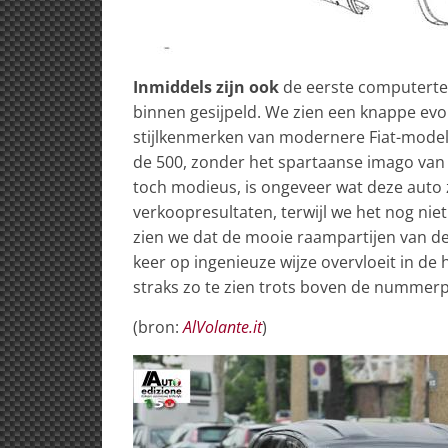
Inmiddels zijn ook
de eerste computerte
binnen gesijpeld. We zien een knappe ev
stijlkenmerken van modernere Fiat-modelle
de 500, zonder het spartaanse imago van
toch modieus, is ongeveer wat deze auto 
verkoopresultaten, terwijl we het nog nie
zien we dat de mooie raampartijen van de 
keer op ingenieuze wijze overvloeit in de
straks zo te zien trots boven de nummerpl
(bron:
AlVolante.it
)