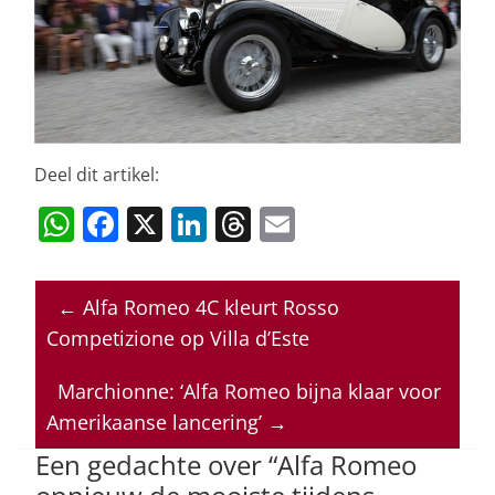
Deel dit artikel:
W
F
X
Li
T
E
h
a
n
h
m
at
c
k
re
ai
←
Alfa Romeo 4C kleurt Rosso
s
e
e
a
l
Competizione op Villa d’Este
A
b
dI
d
p
o
n
s
Marchionne: ‘Alfa Romeo bijna klaar voor
Amerikaanse lancering’
→
p
o
Een gedachte over “
Alfa Romeo
k