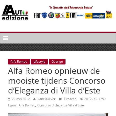
Spring
naar
inhoud
Auto
Edizione
La
Gazetta
dell'Automobile
Alfa Romeo
Lifestyle
Overige
Italiana
Alfa Romeo opnieuw de
|
Italiaans
mooiste tijdens Concorso
autonieuws
d’Eleganza di Villa d’Este
&
lifestyle
,
29 mei 2012
Lancia4Ever
1 reactie
2012
6C 1750
,
,
Figoni
Alfa Romeo
Concorso d'Eleganza Villa d'Este