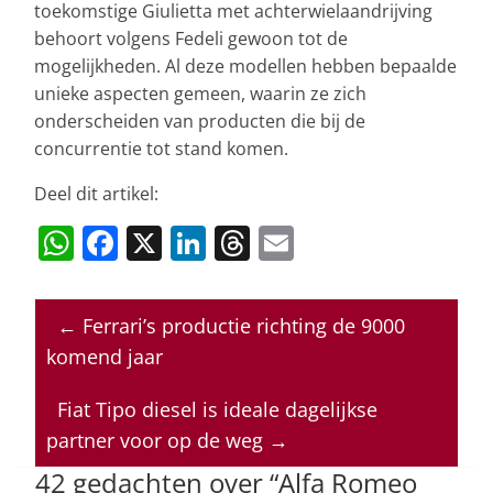
toekomstige Giulietta met achterwielaandrijving
behoort volgens Fedeli gewoon tot de
mogelijkheden. Al deze modellen hebben bepaalde
unieke aspecten gemeen, waarin ze zich
onderscheiden van producten die bij de
concurrentie tot stand komen.
Deel dit artikel:
W
F
X
Li
T
E
h
a
n
h
m
at
c
k
re
ai
←
Ferrari’s productie richting de 9000
s
e
e
a
l
komend jaar
A
b
dI
d
p
o
n
s
Fiat Tipo diesel is ideale dagelijkse
partner voor op de weg
→
p
o
42 gedachten over “
Alfa Romeo
k