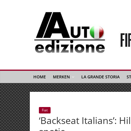
Spring
naar
inhoud
Auto
Edizione
La
Gazetta
HOME
MERKEN
LA GRANDE STORIA
S
dell'Automobile
Italiana
|
Italiaans
Fiat
autonieuws
‘Backseat Italians’: H
&
lifestyle