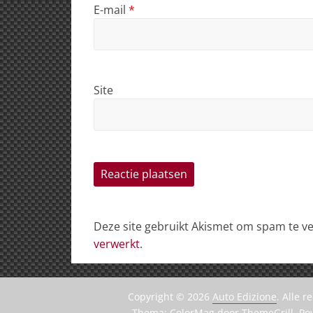
E-mail
*
Site
Deze site gebruikt Akismet om spam te 
verwerkt
.
Copyright © 2026
Auto Edizione
. Alle 
Thema:
ColorMag
door ThemeGrill. P