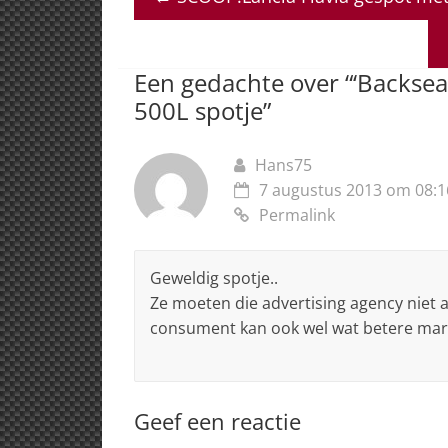
s
e
e
a
l
A
b
dI
d
p
o
n
s
Een gedachte over “
‘Backsea
p
o
500L spotje
”
k
Hans75
7 augustus 2013 om 08:1
Permalink
Geweldig spotje..
Ze moeten die advertising agency niet 
consument kan ook wel wat betere mar
Geef een reactie