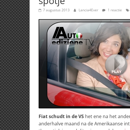
spotje
7 augustus 2013
Lancia4Ever
1 reactie
Fiat schudt in de VS
het ene na het ander
anderhalve maand na de Amerikaanse intro