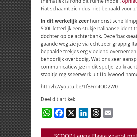
thematiek is rond dit ruime model,
opnie
Fiat schaamt zich dus niet bepaald voor z
In dit werkelijk zeer
humoristische filmpj
500L letterlijk een stukje Italiaanse iden
dochter op de achterbank. Deze ‘backseat I
gaande weg zie je via echt zeer grappig I
bepaalde trekjes erg vloeiend overnemen.
behoorlijk overbodig. Wat ons zeer aanspre
communicatiewijze in dit spotje, zo krach
staaltje regisseerwerk uit Hollywood name
httpvh://youtu.be/1fBFm4OD2W0
Deel dit artikel:
W
F
X
Li
T
E
h
a
n
h
m
at
c
k
re
ai
←
SCOOP:Lancia Flavia gespot met 