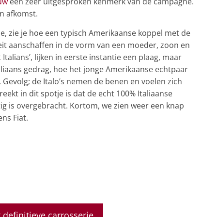
uw
een zeer uitgesproken kenmerk van de campagne.
’n afkomst.
e, zie je hoe een typisch Amerikaanse koppel met de
titeit aanschaffen in de vorm van een moeder, zoon en
talians’, lijken in eerste instantie een plaag, maar
taliaans gedrag, hoe het jonge Amerikaanse echtpaar
 Gevolg; de Italo’s nemen de benen en voelen zich
ekt in dit spotje is dat de echt 100% Italiaanse
tig is overgebracht. Kortom, we zien weer een knap
ns Fiat.
definitieve carrosserie