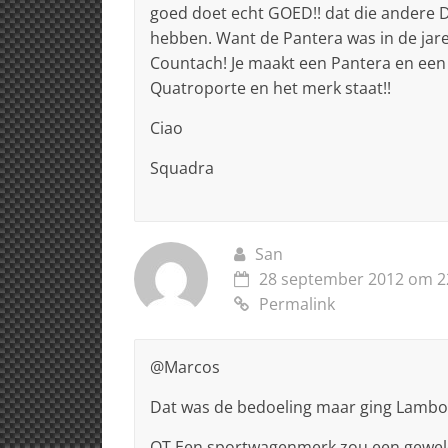
goed doet echt GOED!! dat die andere D
hebben. Want de Pantera was in de jare
Countach! Je maakt een Pantera en een
Quatroporte en het merk staat!!
Ciao
Squadra
San
28 september 2012 om 2
Permalink
@Marcos
Dat was de bedoeling maar ging Lambo to
OT Een sportwagenmerk zou een geweld