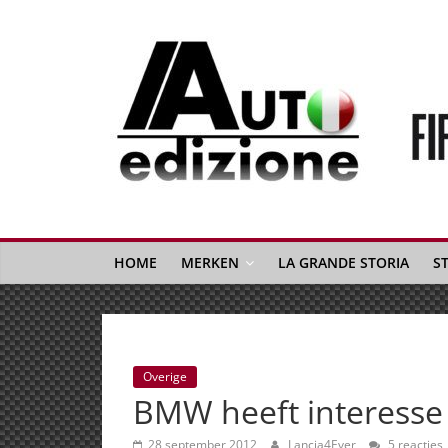
Spring
naar
inhoud
Auto
Edizione
La
Gazetta
HOME
MERKEN
LA GRANDE STORIA
S
dell'Automobile
Italiana
|
Italiaans
Overige
autonieuws
BMW heeft interesse
&
lifestyle
28 september 2012
Lancia4Ever
5 reacties