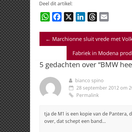
Deel dit artikel:
W
F
X
Li
T
E
h
a
n
h
m
at
c
k
re
ai
←
Marchionne sluit vrede met Vo
s
e
e
a
l
A
b
dI
d
Fabriek in Modena prod
p
o
n
s
5 gedachten over “
BMW heef
p
o
k
bianco spino
28 september 2012 om 2
Permalink
tja de M1 is een kopie van de Pantera, 
over, dat schept een band…