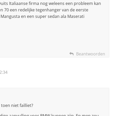
uits Italiaanse firma nog weleens een probleem kan
n 70 een redelijke tegenhanger van de eerste
 Mangusta en een super sedan ala Maserati
Beantwoorden
2:34
en niet failliet?
ige aanvulling voor BMW kunnen zijn. En men zou