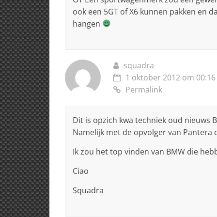
ook een 5GT of X6 kunnen pakken en da
hangen
squadra
1 oktober 2012 om 00:16
Permalink
Dit is opzich kwa techniek oud nieuw
Namelijk met de opvolger van Pantera
Ik zou het top vinden van BMW die hebb
Ciao
Squadra