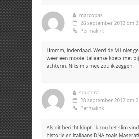
marcopas
28 september 2012 om 2
Permalink
Hmmm, inderdaad. Werd de M1 niet geb
weer een mooie Italiaanse koets met bi
achterin. Niks mis mee zou ik zeggen.
squadra
28 september 2012 om 2
Permalink
Als dit bericht klopt. ik zou het slim 
historie en italiaans DNA zoals Maserat