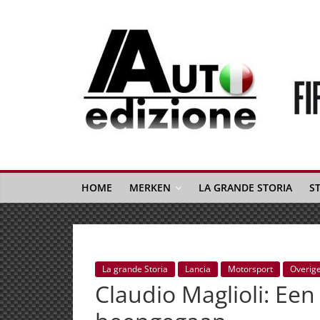
Spring
naar
inhoud
Auto
Edizione
La
Gazetta
HOME
MERKEN
LA GRANDE STORIA
S
dell'Automobile
Italiana
|
Italiaans
La grande Storia
Lancia
Motorsport
Overig
autonieuws
Claudio Maglioli: Een
&
lifestyle