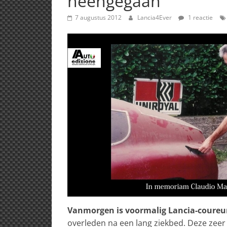
heengegaan
7 augustus 2012
Lancia4Ever
1 reactie
Vanmorgen is voormalig Lancia-coureu
overleden na een lang ziekbed. Deze zee