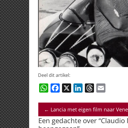
Deel dit artikel:
W
F
X
Li
T
E
h
a
n
h
m
at
c
k
re
ai
←
Lancia met eigen film naar Vene
s
e
e
a
l
Een gedachte over “
Claudio 
A
b
dI
d