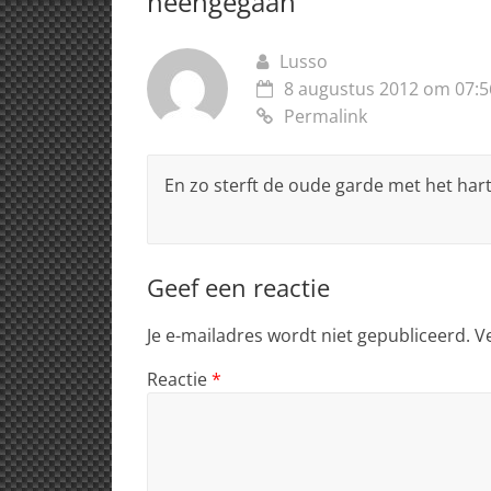
heengegaan
”
p
o
n
s
p
o
Lusso
k
8 augustus 2012 om 07:5
Permalink
En zo sterft de oude garde met het hart 
Geef een reactie
Je e-mailadres wordt niet gepubliceerd.
V
Reactie
*