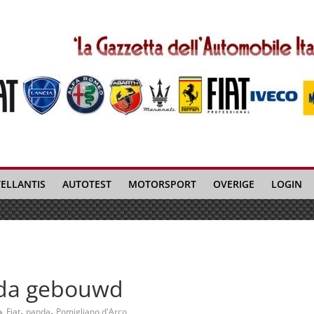
TELLANTIS
AUTOTEST
MOTORSPORT
OVERIGE
LOGIN
nda gebouwd
,
,
Fiat
panda
Pomigliano d'Arco