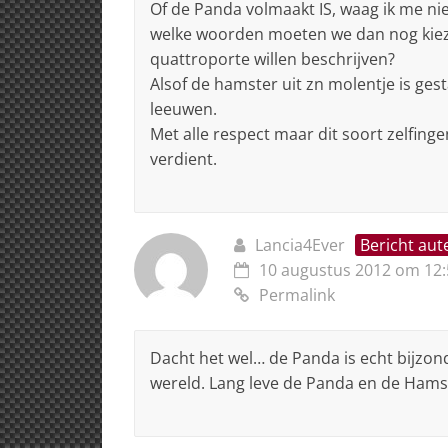
Of de Panda volmaakt IS, waag ik me niet
welke woorden moeten we dan nog kieze
quattroporte willen beschrijven?
Alsof de hamster uit zn molentje is ges
leeuwen.
Met alle respect maar dit soort zelfin
verdient.
Lancia4Ever
Bericht aut
10 augustus 2012 om 12:
Permalink
Dacht het wel… de Panda is echt bijzonde
wereld. Lang leve de Panda en de Hamste