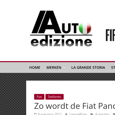
Spring
naar
inhoud
Auto
Edizione
La
Gazetta
HOME
MERKEN
LA GRANDE STORIA
S
dell'Automobile
Italiana
|
Italiaans
Fiat
Stellantis
autonieuws
Zo wordt de Fiat Pa
&
lifestyle
8 augustus 2012
Lancia4Ever
4 reacties