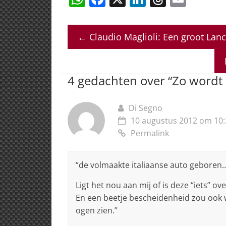
h
a
n
h
m
at
c
k
re
ai
←
Claudio Maglioli: Een groot Lan
s
e
e
a
l
A
b
dI
d
p
o
n
s
4 gedachten over “
Zo wordt
p
o
k
Di Segno
10 augustus 2012 om 10:
Permalink
“de volmaakte italiaanse auto geboren
Ligt het nou aan mij of is deze “iets” 
En een beetje bescheidenheid zou ook w
ogen zien.”