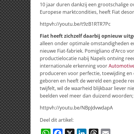
10 jaar duren dankzij een grootschalige 
Europese marktcondities, heeft Fiat deso
httpvh://youtu.be/t9zB1RTR7Pc
Fiat heeft zichzelf daarbij opnieuw ui
alleen onder optimale omstandigheden en 
nieuwe Fiat-fabriek. Pomigliano d’Arco vor
productielocatie nabij Napels ontving ree
internationale erkenning voor
Automotive
produceren voor perfectie, toewijding en 
geboren en heeft de wereld een goede red
twijfelt, wil de waarheid blijkbaar liever
beelden veel meer dan duizend woorden;
httpvh://youtu.be/NBpJdvwdapA
Deel dit artikel:
W
F
X
Li
T
E