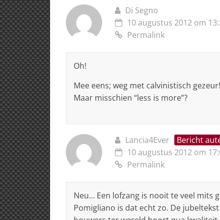
Di Segno
10 augustus 2012 om 13:
Permalink
Oh!
Mee eens; weg met calvinistisch gezeur
Maar misschien “less is more”?
Lancia4Ever
Bericht aut
10 augustus 2012 om 17:
Permalink
Neu… Een lofzang is nooit te veel mits 
Pomigliano is dat echt zo. De jubeltekst 
bouwers ter wereld hoort qua kwaliteit