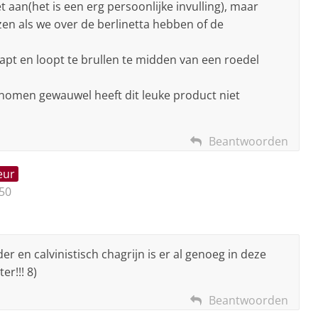
 aan(het is een erg persoonlijke invulling), maar
n als we over de berlinetta hebben of de
tapt en loopt te brullen te midden van een roedel
genomen gewauwel heeft dit leuke product niet
Beantwoorden
eur
50
r en calvinistisch chagrijn is er al genoeg in deze
r!!! 8)
Beantwoorden