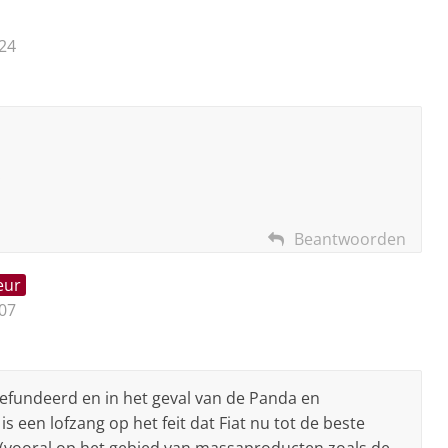
24
!
Beantwoorden
eur
07
gefundeerd en in het geval van de Panda en
is een lofzang op het feit dat Fiat nu tot de beste
 (vooral op het gebied van massaproducten zoals de