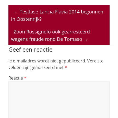
h
a
n
h
m
at
c
k
re
ai
←
Testfase Lancia Flavia 2014 begonnen
s
e
e
a
l
in Oostenrijk?
A
b
dI
d
p
o
n
s
Zoon Rossignolo ook gearresteerd
wegens fraude rond De Tomaso
→
p
o
k
Geef een reactie
Je e-mailadres wordt niet gepubliceerd.
Vereiste
velden zijn gemarkeerd met
*
Reactie
*