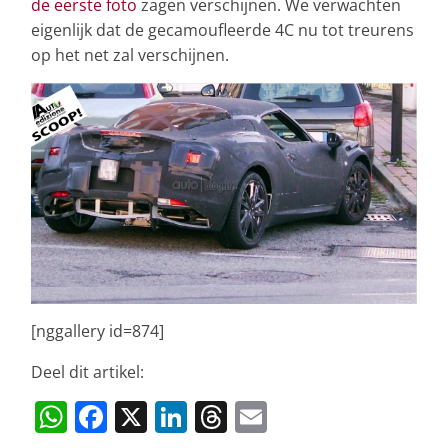
de eerste foto
zagen verschijnen. We verwachten
eigenlijk dat de gecamoufleerde 4C nu tot treurens
op het net zal verschijnen.
[nggallery id=874]
Deel dit artikel:
W
F
X
Li
T
E