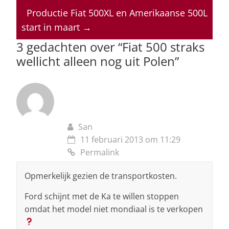
A
b
dI
d
p
o
n
s
Productie Fiat 500XL en Amerikaanse 500L
start in maart
→
p
o
3 gedachten over “
Fiat 500 straks
k
wellicht alleen nog uit Polen
”
San
11 februari 2013 om 11:29
Permalink
Opmerkelijk gezien de transportkosten.
Ford schijnt met de Ka te willen stoppen
omdat het model niet mondiaal is te verkopen