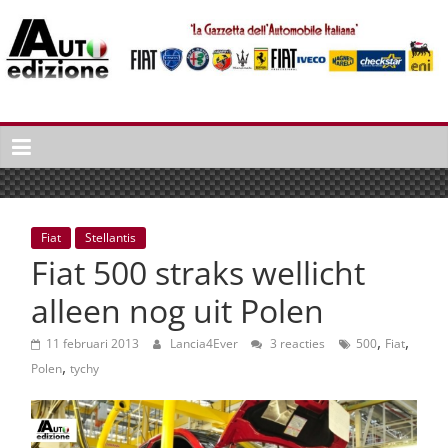
Spring
naar
inhoud
Auto
Edizione
La
Gazetta
dell'Automobile
Fiat
Stellantis
Italiana
Fiat 500 straks wellicht
|
Italiaans
alleen nog uit Polen
autonieuws
,
,
&
11 februari 2013
Lancia4Ever
3 reacties
500
Fiat
,
lifestyle
Polen
tychy