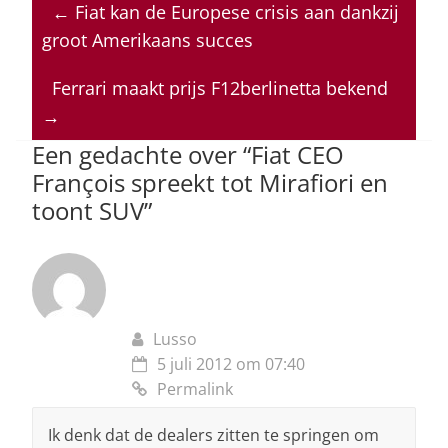
at
c
k
re
ai
←
Fiat kan de Europese crisis aan dankzij
s
e
e
a
l
groot Amerikaans succes
A
b
dI
d
p
o
n
s
Ferrari maakt prijs F12berlinetta bekend
→
p
o
Een gedachte over “
Fiat CEO
k
François spreekt tot Mirafiori en
toont SUV
”
Lusso
5 juli 2012 om 07:40
Permalink
Ik denk dat de dealers zitten te springen om