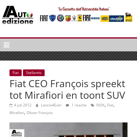
Spring
naar
inhoud
Auto
Edizione
La
Gazetta
dell'Automobile
Fiat
Stellantis
Italiana
Fiat CEO François spreekt
|
Italiaans
tot Mirafiori en toont SUV
autonieuws
,
,
&
4 juli 2012
Lancia4Ever
1 reactie
500X
Fiat
,
lifestyle
Mirafiori
Olivier François