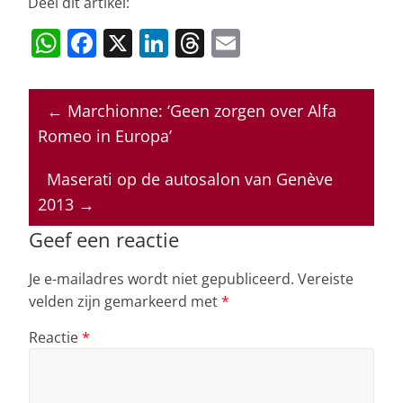
Deel dit artikel:
W
F
X
Li
T
E
h
a
n
h
m
at
c
k
re
ai
←
Marchionne: ‘Geen zorgen over Alfa
s
e
e
a
l
Romeo in Europa’
A
b
dI
d
p
o
n
s
Maserati op de autosalon van Genève
2013
→
p
o
k
Geef een reactie
Je e-mailadres wordt niet gepubliceerd.
Vereiste
velden zijn gemarkeerd met
*
Reactie
*