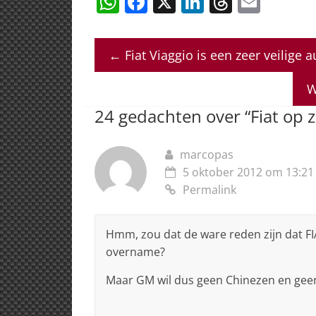
W
F
X
Li
T
E
h
a
n
h
m
at
c
k
re
ai
←
Fiat Viaggio is een zeer veilige a
s
e
e
a
l
A
b
dI
d
W
p
o
n
s
24 gedachten over “
Fiat op 
p
o
k
marcopas
5 oktober 2012 om 13:21
Permalink
Hmm, zou dat de ware reden zijn dat F
overname?
Maar GM wil dus geen Chinezen en geen 