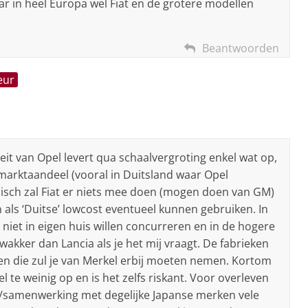
aar in heel Europa wel Fiat en de grotere modellen
Beantwoorden
eur
teit van Opel levert qua schaalvergroting enkel wat op,
marktaandeel (vooral in Duitsland waar Opel
isch zal Fiat er niets mee doen (mogen doen van GM)
 als ‘Duitse’ lowcost eventueel kunnen gebruiken. In
iet in eigen huis willen concurreren en in de hogere
wakker dan Lancia als je het mij vraagt. De fabrieken
 en die zul je van Merkel erbij moeten nemen. Kortom
l te weinig op en is het zelfs riskant. Voor overleven
tie/samenwerking met degelijke Japanse merken vele