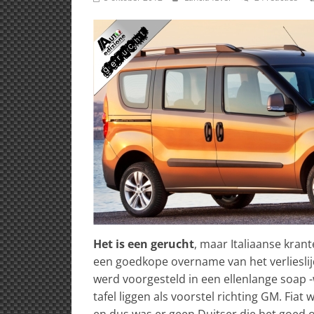
Het is een gerucht
, maar Italiaanse kran
een goedkope overname van het verliesli
werd voorgesteld in een ellenlange soap 
tafel liggen als voorstel richting GM. Fia
en dus was er geen Duitser die het goed