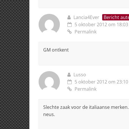
Lancia4Ever
Bericht aut
5 oktober 2012 om 18:03
Permalink
GM ontkent
Lusso
5 oktober 2012 om 23:10
Permalink
Slechte zaak voor de italiaanse merken
neus.