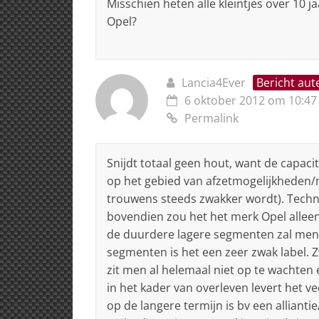
Misschien heten alle kleintjes over 10 j
Opel?
Lancia4Ever
Bericht aut
6 oktober 2012 om 10:47
Permalink
Snijdt totaal geen hout, want de capaci
op het gebied van afzetmogelijkheden/
trouwens steeds zwakker wordt). Techn
bovendien zou het het merk Opel alleen
de duurdere lagere segmenten zal men n
segmenten is het een zeer zwak label. Z
zit men al helemaal niet op te wachten
in het kader van overleven levert het vee
op de langere termijn is bv een allian