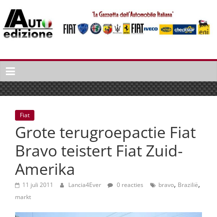
Spring
naar
inhoud
Auto
Edizione
La
Gazetta
dell'Automobile
Fiat
Italiana
Grote terugroepactie Fiat
|
Italiaans
Bravo teistert Fiat Zuid-
autonieuws
Amerika
&
lifestyle
,
,
11 juli 2011
Lancia4Ever
0 reacties
bravo
Brazilië
markt