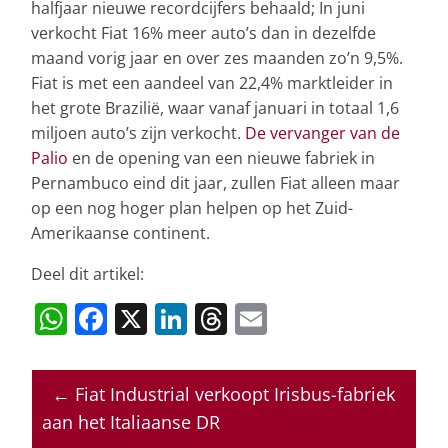
halfjaar nieuwe recordcijfers behaald; In juni
verkocht Fiat 16% meer auto’s dan in dezelfde
maand vorig jaar en over zes maanden zo’n 9,5%.
Fiat is met een aandeel van 22,4% marktleider in
het grote Brazilië, waar vanaf januari in totaal 1,6
miljoen auto’s zijn verkocht.
De vervanger van de
Palio
en de opening van een nieuwe fabriek in
Pernambuco eind dit jaar, zullen Fiat alleen maar
op een nog hoger plan helpen op het Zuid-
Amerikaanse continent.
Deel dit artikel:
W
F
X
Li
T
E
h
a
n
h
m
at
c
k
re
ai
←
Fiat Industrial verkoopt Irisbus-fabriek
s
e
e
a
l
aan het Italiaanse DR
A
b
dI
d