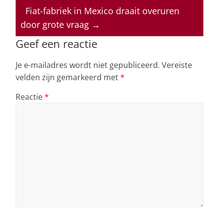
p
o
n
s
Fiat-fabriek in Mexico draait overuren
door grote vraag
→
p
o
k
Geef een reactie
Je e-mailadres wordt niet gepubliceerd.
Vereiste
velden zijn gemarkeerd met
*
Reactie
*