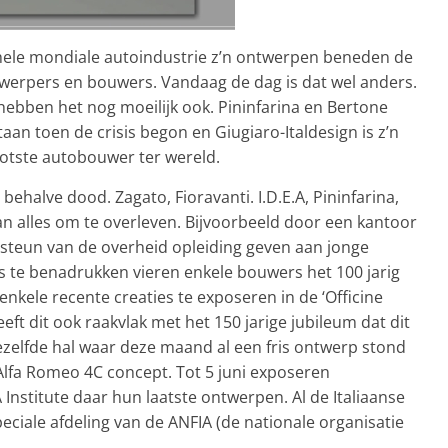
 hele mondiale autoindustrie z’n ontwerpen beneden de
ntwerpers en bouwers. Vandaag de dag is dat wel anders.
hebben het nog moeilijk ook. Pininfarina en Bertone
an toen de crisis begon en Giugiaro-Italdesign is z’n
rootste autobouwer ter wereld.
 behalve dood. Zagato, Fioravanti. I.D.E.A, Pininfarina,
n alles om te overleven. Bijvoorbeeld door een kantoor
steun van de overheid opleiding geven aan jonge
ns te benadrukken vieren enkele bouwers het 100 jarig
enkele recente creaties te exposeren in de ‘Officine
eft dit ook raakvlak met het 150 jarige jubileum dat dit
 dezelfde hal waar deze maand al een fris ontwerp stond
lfa Romeo 4C concept. Tot 5 juni exposeren
A Institute daar hun laatste ontwerpen. Al de Italiaanse
eciale afdeling van de ANFIA (de nationale organisatie