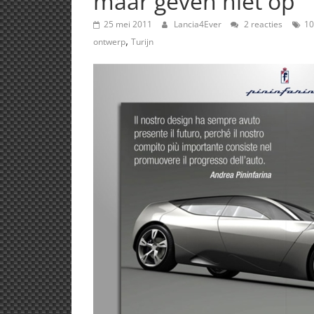
maar geven niet op
25 mei 2011
Lancia4Ever
2 reacties
10
,
ontwerp
Turijn