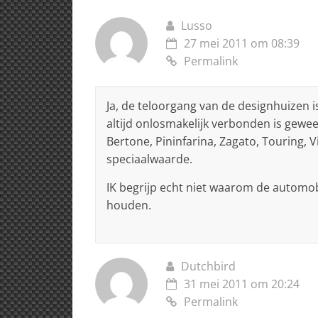
k
Lusso
27 mei 2011 om 08:39
Permalink
Ja, de teloorgang van de designhuizen i
altijd onlosmakelijk verbonden is gewee
Bertone, Pininfarina, Zagato, Touring, 
speciaalwaarde.
IK begrijp echt niet waarom de automob
houden.
Dutchbird
31 mei 2011 om 20:24
Permalink