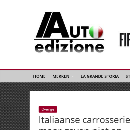
Spring
naar
inhoud
Auto
Edizione
La
Gazetta
HOME
MERKEN
LA GRANDE STORIA
S
dell'Automobile
Italiana
|
Italiaans
Overige
autonieuws
Italiaanse carrosseri
&
lifestyle