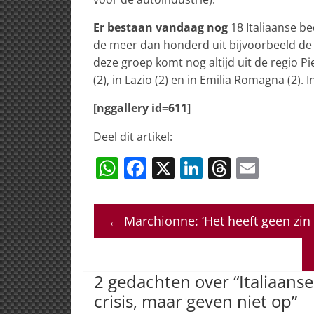
Er bestaan vandaag nog
18 Italiaanse be
de meer dan honderd uit bijvoorbeeld de
deze groep komt nog altijd uit de regio P
(2), in Lazio (2) en in Emilia Romagna (2).
[nggallery id=611]
Deel dit artikel:
W
F
X
Li
T
E
h
a
n
h
m
at
c
k
re
ai
←
Marchionne: ‘Het heeft geen zin
s
e
e
a
l
A
b
dI
d
p
o
n
s
2 gedachten over “
Italiaans
p
o
crisis, maar geven niet op
”