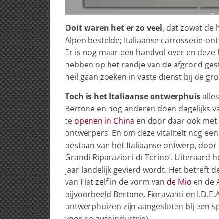
Ooit waren het er zo veel
, dat zowat de
Alpen bestelde; Italiaanse carrosserie-o
Er is nog maar een handvol over en deze 
hebben op het randje van de afgrond gesta
heil gaan zoeken in vaste dienst bij de g
Toch is het Italiaanse ontwerphuis
alles
Bertone en nog anderen doen dagelijks va
te
openen in China
en door daar ook met 
ontwerpers. En om deze vitaliteit nog ee
bestaan van het Italiaanse ontwerp, door 
Grandi Riparazioni di Torino’. Uiteraard he
jaar landelijk gevierd wordt. Het betreft
van Fiat zelf in de vorm van
de Mio
en de A
bijvoorbeeld Bertone, Fioravanti en I.D.E.
ontwerphuizen zijn aangesloten bij een sp
voor de autoindustrie).