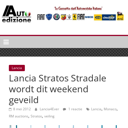
Spring
naar
inhoud
Auto
Edizione
La
Gazetta
dell'Automobile
Lancia
Italiana
Lancia Stratos Stradale
|
Italiaans
wordt dit weekend
autonieuws
geveild
&
lifestyle
,
,
8 mei 2012
Lancia4Ever
1 reactie
Lancia
Monaco
,
,
RM auctions
Stratos
veiling