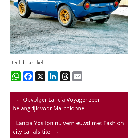
Deel dit artikel:
W
F
X
Li
T
E
h
a
n
h
m
at
c
k
re
ai
←
Opvolger Lancia Voyager zeer
s
e
e
a
l
belangrijk voor Marchionne
A
b
dI
d
p
o
n
s
Lancia Ypsilon nu vernieuwd met Fashion
city car als titel
→
p
o