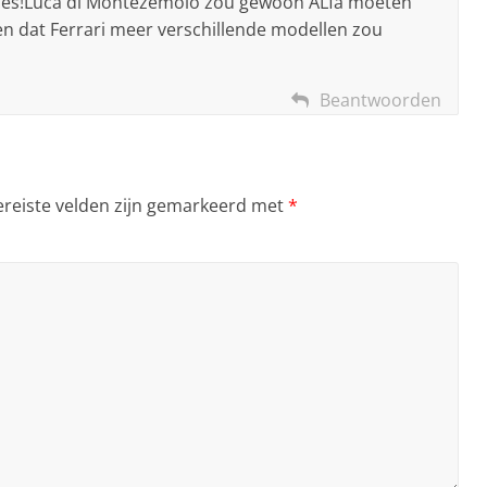
ces!Luca di Montezemolo zou gewoon ALfa moeten
 dat Ferrari meer verschillende modellen zou
Beantwoorden
ereiste velden zijn gemarkeerd met
*