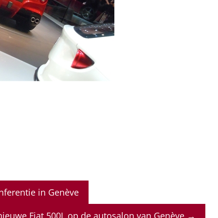
nferentie in Genève
nieuwe Fiat 500L op de autosalon van Genève
→