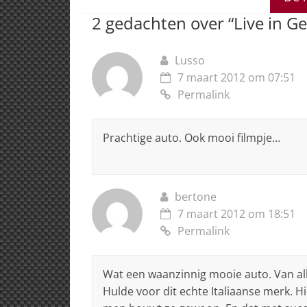
p
o
n
s
2 gedachten over “
Live in G
p
o
k
Lusso
7 maart 2012 om 07:51
Permalink
Prachtige auto. Ook mooi filmpje…
bertone
7 maart 2012 om 18:51
Permalink
Wat een waanzinnig mooie auto. Van all
Hulde voor dit echte Italiaanse merk. H