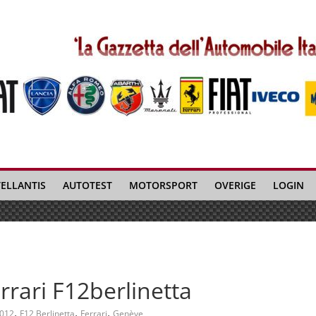
TELLANTIS
AUTOTEST
MOTORSPORT
OVERIGE
LOGIN
rrari F12berlinetta
,
,
,
012
F12 Berlinetta
Ferrari
Genève