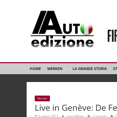
Spring
naar
inhoud
Auto
Edizione
La
Gazetta
HOME
MERKEN
LA GRANDE STORIA
S
dell'Automobile
Italiana
|
Italiaans
Ferrari
autonieuws
Live in Genève: De Fe
&
lifestyle
6 maart 2012
Lancia4Ever
2 reacties
2