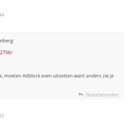
44
omberg:
2756/
k, moeten Adblock even uitzetten want anders zie je
Beantwoorden
32