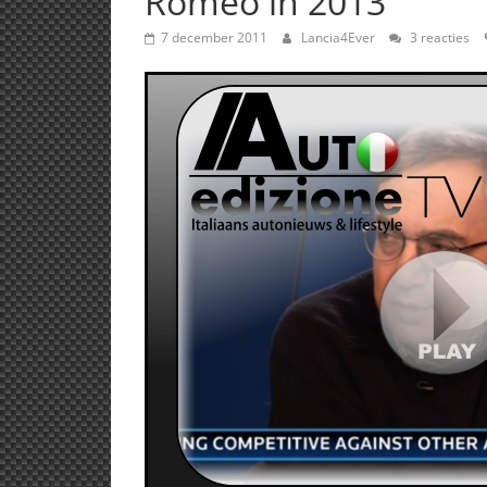
Romeo in 2013’
7 december 2011
Lancia4Ever
3 reacties