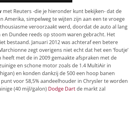
w
met Reuters -die je hieronder kunt bekijken- dat de
 in Amerika, simpelweg te wijten zijn aan een te vroege
nthousiasme veroorzaakt werd, doordat de auto al lang
ca en Dundee reeds op stoom waren gebracht. Het
iet bestaand. Januari 2012 was achteraf een betere
rchionne zegt overigens niet echt dat het een ‘foutje’
en heeft met de in 2009 gemaakte afspraken met de
uinige en schone motor zoals de 1.4 MultiAir in
igan) en konden dankzij de 500 een hoop banen
t punt voor 58,5% aandeelhouder in Chrysler te worden
inige (40 mijl/galon)
Dodge Dart
de markt zal