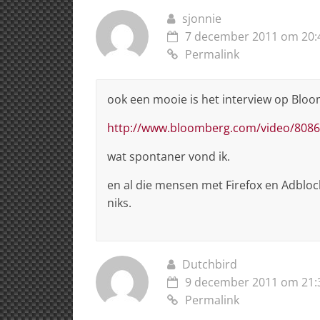
k
sjonnie
7 december 2011 om 20:
Permalink
ook een mooie is het interview op Blo
http://www.bloomberg.com/video/8086
wat spontaner vond ik.
en al die mensen met Firefox en Adbloc
niks.
Dutchbird
9 december 2011 om 21:
Permalink