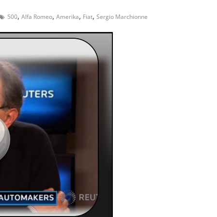
,
,
,
,
500
Alfa Romeo
Amerika
Fiat
Sergio Marchionne