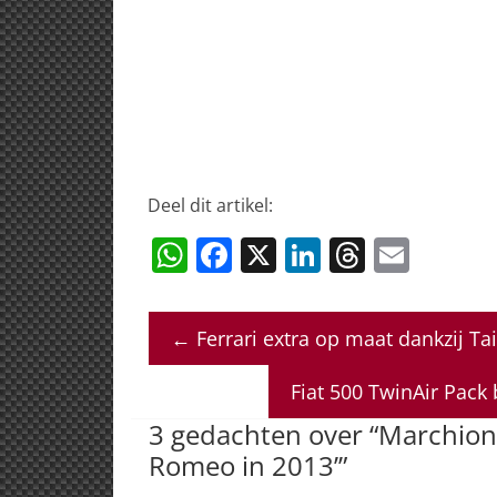
Deel dit artikel:
W
F
X
Li
T
E
h
a
n
h
m
at
c
k
re
ai
←
Ferrari extra op maat dankzij T
s
e
e
a
l
A
b
dI
d
Fiat 500 TwinAir Pack
p
o
n
s
3 gedachten over “
Marchionn
p
o
Romeo in 2013’
”