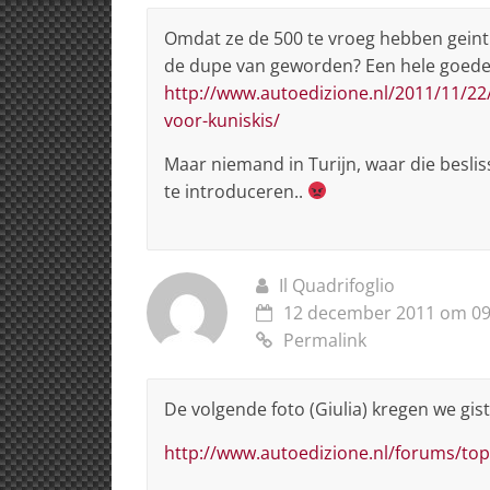
Omdat ze de 500 te vroeg hebben geintro
de dupe van geworden? Een hele goede 
http://www.autoedizione.nl/2011/11/22
voor-kuniskis/
Maar niemand in Turijn, waar die besl
te introduceren..
Il Quadrifoglio
12 december 2011 om 09
Permalink
De volgende foto (Giulia) kregen we gis
http://www.autoedizione.nl/forums/topi