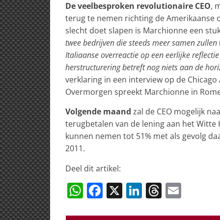
De veelbesproken revolutionaire CEO
, 
terug te nemen richting de Amerikaanse ov
slecht doet slapen is Marchionne een stu
twee bedrijven die steeds meer samen zullen w
Italiaanse overreactie op een eerlijke reflecti
herstructurering betreft nog niets aan de hor
verklaring in een interview op de Chica
Overmorgen spreekt Marchionne in Rome 
Volgende maand
zal de CEO mogelijk naa
terugbetalen van de lening aan het Witte H
kunnen nemen tot 51% met als gevolg daa
2011.
Deel dit artikel:
W
F
X
Li
T
E
h
a
n
h
m