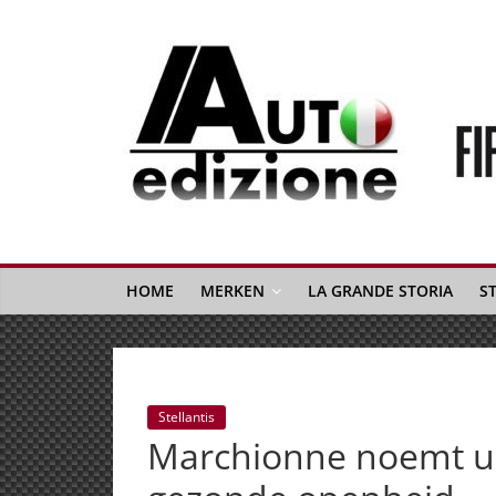
Spring
naar
inhoud
Auto
Edizione
La
Gazetta
HOME
MERKEN
LA GRANDE STORIA
S
dell'Automobile
Italiana
|
Italiaans
Stellantis
autonieuws
Marchionne noemt ui
&
lifestyle