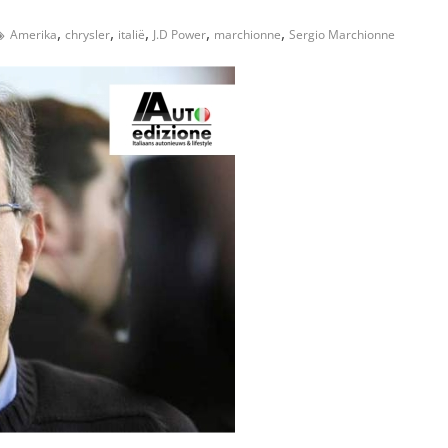
,
,
,
,
,
Amerika
chrysler
italië
J.D Power
marchionne
Sergio Marchionne