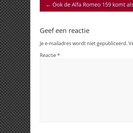
at
c
k
re
ai
←
Ook de Alfa Romeo 159 komt als
s
e
e
a
l
A
b
dI
d
p
o
n
s
Geef een reactie
p
o
Je e-mailadres wordt niet gepubliceerd.
V
k
Reactie
*