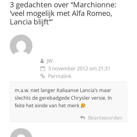
p
o
3 gedachten over “
Marchionne:
‘veel mogelijk met Alfa Romeo,
k
Lancia blijft’
”
JW
3 november 2012 om 21:31
Permalink
m.a.w. niet langer Italiaanse Lancia’s maar
slechts de gerebadgede Chrysler versie. In
feite het einde van het merk
Beantwoorden