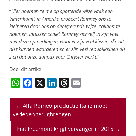
“
Hier noemen ze me op spottende wijze vaak een
‘Amerikaan’, in Amerika probeert Romney ons te
kleineren door ons op denigrerende wijze ‘Italians’ te
noemen. Intussen schiet Romney zichzelf in zijn voet
met deze opmerkingen, want er zijn veel kiezers die dit
niet kunnen waarderen en er zijn veel republikeinen die
zien dat onze aanpak voor Chrysler werkt.
“
Deel dit artikel:
W
F
X
Li
T
E
h
a
n
h
m
at
c
k
re
ai
←
Alfa Romeo productie Italië moet
s
e
e
a
l
verleden terugbrengen
A
b
dI
d
p
o
n
s
Fiat Freemont krijgt vervanger in 2015
→