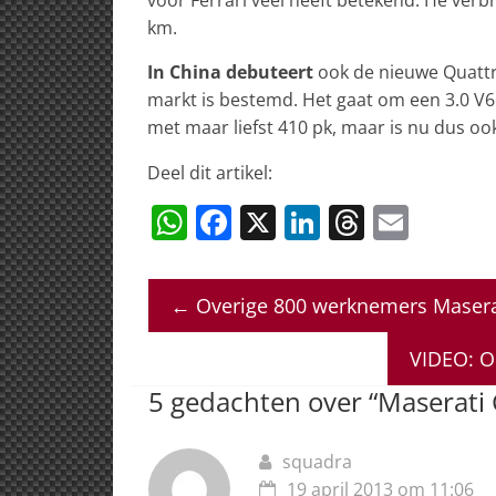
km.
In China debuteert
ook de nieuwe Quattr
markt is bestemd. Het gaat om een 3.0 V6 
met maar liefst 410 pk, maar is nu dus o
Deel dit artikel:
W
F
X
Li
T
E
h
a
n
h
m
at
c
k
re
ai
←
Overige 800 werknemers Maserat
s
e
e
a
l
A
b
dI
d
VIDEO: O
p
o
n
s
5 gedachten over “
Maserati 
p
o
k
squadra
19 april 2013 om 11:06