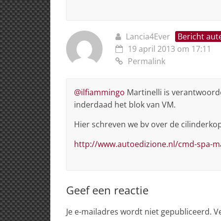
Lancia4Ever
Bericht aut
19 april 2013 om 17:11
Permalink
@ilfiammingo
Martinelli is verantwoorde
inderdaad het blok van VM.
Hier schreven we bv over de cilinderkop
http://www.autoedizione.nl/cmd-spa-m
Geef een reactie
Je e-mailadres wordt niet gepubliceerd.
V