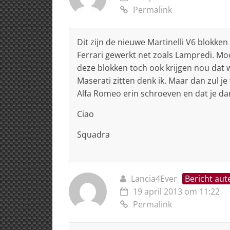
Permalink
Dit zijn de nieuwe Martinelli V6 blokke
Ferrari gewerkt net zoals Lampredi. Mooi
deze blokken toch ook krijgen nou dat
Maserati zitten denk ik. Maar dan zul j
Alfa Romeo erin schroeven en dat je dan 
Ciao
Squadra
Lancia4Ever
Bericht aut
19 april 2013 om 11:22
Permalink