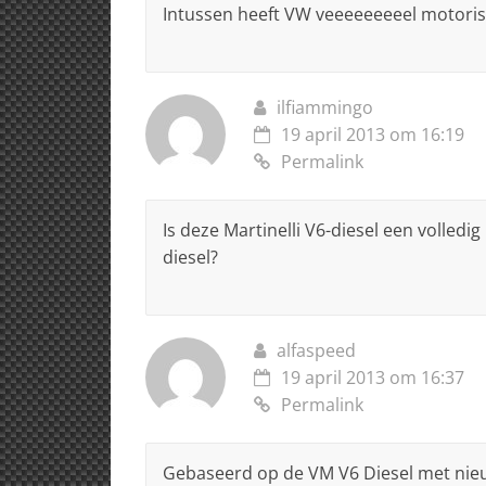
Intussen heeft VW veeeeeeeeel motori
ilfiammingo
19 april 2013 om 16:19
Permalink
Is deze Martinelli V6-diesel een volled
diesel?
alfaspeed
19 april 2013 om 16:37
Permalink
Gebaseerd op de VM V6 Diesel met nieu