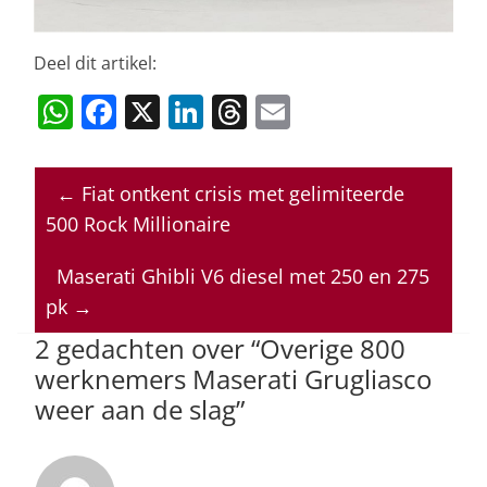
Deel dit artikel:
W
F
X
Li
T
E
h
a
n
h
m
at
c
k
re
ai
←
Fiat ontkent crisis met gelimiteerde
s
e
e
a
l
500 Rock Millionaire
A
b
dI
d
p
o
n
s
Maserati Ghibli V6 diesel met 250 en 275
pk
→
p
o
2 gedachten over “
Overige 800
k
werknemers Maserati Grugliasco
weer aan de slag
”