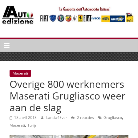
Spring
naar
inhoud
Auto
Edizione
La
Gazetta
dell'Automobile
Maserati
Italiana
Overige 800 werknemers
|
Italiaans
Maserati Grugliasco weer
autonieuws
aan de slag
&
lifestyle
,
18 april 2013
Lancia4Ever
2 reacties
Grugliasco
,
Maserati
Turijn