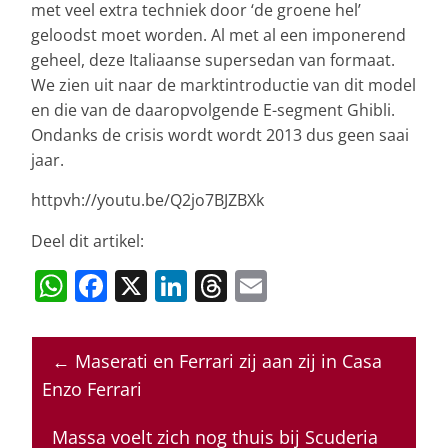
met veel extra techniek door ‘de groene hel’
geloodst moet worden. Al met al een imponerend
geheel, deze Italiaanse supersedan van formaat.
We zien uit naar de marktintroductie van dit model
en die van de daaropvolgende E-segment Ghibli.
Ondanks de crisis wordt wordt 2013 dus geen saai
jaar.
httpvh://youtu.be/Q2jo7BJZBXk
Deel dit artikel:
W
F
X
Li
T
E
h
a
n
h
m
at
c
k
re
ai
←
Maserati en Ferrari zij aan zij in Casa
s
e
e
a
l
Enzo Ferrari
A
b
dI
d
p
o
n
s
Massa voelt zich nog thuis bij Scuderia