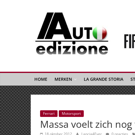
Spring
naar
inhoud
Auto
Edizione
La
Gazetta
HOME
MERKEN
LA GRANDE STORIA
S
dell'Automobile
Italiana
|
Italiaans
Ferrari
Motorsport
autonieuws
Massa voelt zich nog 
&
lifestyle
18 oktober 2012
Lancia4Ever
0 reacties