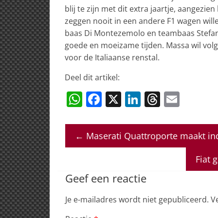
blij te zijn met dit extra jaartje, aangezien
zeggen nooit in een andere F1 wagen wille
baas Di Montezemolo en teambaas Stefan
goede en moeizame tijden. Massa wil vol
voor de Italiaanse renstal.
Deel dit artikel:
W
F
X
Li
T
E
h
a
n
h
m
at
c
k
re
ai
←
Maserati Quattroporte maakt in
s
e
e
a
l
A
b
dI
d
Fiat 
p
o
n
s
Geef een reactie
p
o
Je e-mailadres wordt niet gepubliceerd.
V
k