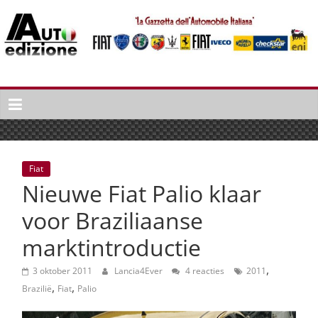
Spring
naar
inhoud
Auto
Edizione
La
Gazetta
dell'Automobile
Fiat
Italiana
Nieuwe Fiat Palio klaar
|
Italiaans
voor Braziliaanse
autonieuws
marktintroductie
&
lifestyle
,
3 oktober 2011
Lancia4Ever
4 reacties
2011
,
,
Brazilië
Fiat
Palio