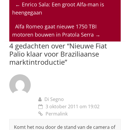
at
c
k
re
ai
←
Enrico Sala: Een groot Alfa-man is
s
e
e
a
l
heengegaan
A
b
dI
d
p
o
n
s
Alfa Romeo gaat nieuwe 1750 TBI
motoren bouwen in Pratola Serra
→
p
o
4 gedachten over “
Nieuwe Fiat
k
Palio klaar voor Braziliaanse
marktintroductie
”
Di Segno
3 oktober 2011 om 19:02
Permalink
Komt het nou door de stand van de camera of