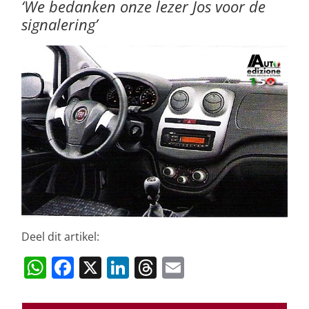
‘We bedanken onze lezer Jos voor de
signalering’
Deel dit artikel:
W
F
X
Li
T
E
h
a
n
h
m