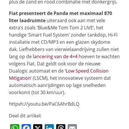
plus de zand en rood combinatie met donkergrijs.
Fiat presenteert de Panda met maximaal 870
liter laadruimte
uiteraard ook aan met vele
extra’s zoals ‘Blue&Me Tom Tom 2 LIVE’, het
handige ‘Smart Fuel System’ zonder tankdop, Hi-Fi
installatie met CD/MP3 en een glazen skydome
dak. Liefhebbers van vierwielaandrijving zullen niet
lang op de
lancering van de 4×4
hoeven te wachten
volgens Fiat. Dat geldt ook voor de nieuwe
Dualogic automaat en de ‘
Low Speed Collision
Mitigation
‘ (LSCM), het innovatieve systeem dat
automatisch aanrijdingen op lage snelheden
voorkomt (tot 30 km/uur).
httpvh://youtu.be/PaC6AhrBdLQ
Deel dit artikel:
W
F
X
Li
T
E