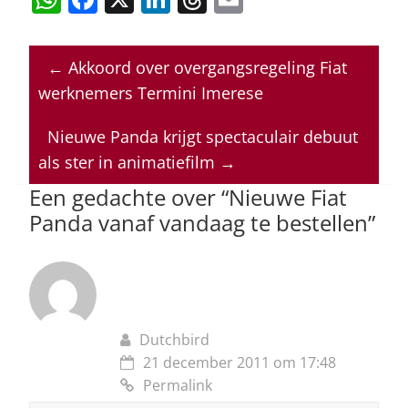
h
a
n
h
m
at
c
k
re
ai
←
Akkoord over overgangsregeling Fiat
s
e
e
a
l
werknemers Termini Imerese
A
b
dI
d
p
o
n
s
Nieuwe Panda krijgt spectaculair debuut
als ster in animatiefilm
→
p
o
Een gedachte over “
Nieuwe Fiat
k
Panda vanaf vandaag te bestellen
”
Dutchbird
21 december 2011 om 17:48
Permalink