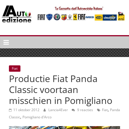
Spring
naar
inhoud
Auto
Edizione
La
Gazetta
dell'Automobile
Fiat
Italiana
Productie Fiat Panda
|
Italiaans
Classic voortaan
autonieuws
misschien in Pomigliano
&
lifestyle
,
11 oktober 2012
Lancia4Ever
9 reacties
Fiat
Panda
,
Classic
Pomigliano d'Arco