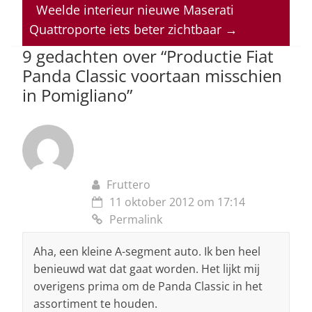
A
b
dI
d
Weelde interieur nieuwe Maserati
p
o
n
s
Quattroporte iets beter zichtbaar
→
p
o
9 gedachten over “
Productie Fiat
Panda Classic voortaan misschien
k
in Pomigliano
”
Fruttero
11 oktober 2012 om 17:14
Permalink
Aha, een kleine A-segment auto. Ik ben heel
benieuwd wat dat gaat worden. Het lijkt mij
overigens prima om de Panda Classic in het
assortiment te houden.